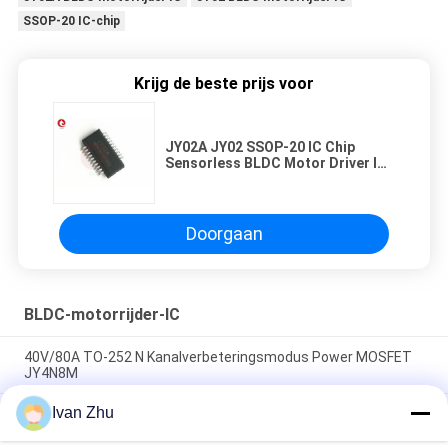
SSOP-20 IC-chip
Krijg de beste prijs voor
JY02A JY02 SSOP-20 IC Chip
Sensorless BLDC Motor Driver IC
met PWM-besturing
Doorgaan
BLDC-motorrijder-IC
40V/80A TO-252 N Kanalverbeteringsmodus Power MOSFET
JY4N8M
Ivan Zhu
P-kanaalverbeteringsmodus Power MOSFET JY4P7M voor
hoge stroombelasting