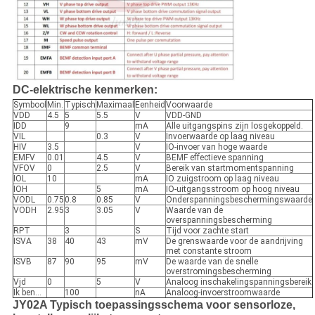
DC-elektrische kenmerken:
Symbool
Min.
Typisch
Maximaal
Eenheid
Voorwaarde
VDD
4.5
5
5.5
V
VDD-GND
IDD
9
mA
Alle uitgangspins zijn losgekoppeld.
VIL
0.3
V
Invoerwaarde op laag niveau
HIV
3.5
V
IO-invoer van hoge waarde
EMFV
0.01
4.5
V
BEMF effectieve spanning
VFOV
0
2.5
V
Bereik van startmomentspanning
IOL
10
mA
IO zuigstroom op laag niveau
IOH
5
mA
IO-uitgangsstroom op hoog niveau
VODL
0.75
0.8
0.85
V
Onderspanningsbeschermingswaarde
VODH
2.95
3
3.05
V
Waarde van de
overspanningsbescherming
RPT
3
S
Tijd voor zachte start
ISVA
38
40
43
mV
De grenswaarde voor de aandrijving
met constante stroom
ISVB
87
90
95
mV
De waarde van de snelle
overstromingsbescherming
Vjd
0
5
V
Analoog inschakelingspanningsbereik
Ik ben...
100
nA
Analoog-invoerstroomwaarde
JY02A Typisch toepassingsschema voor sensorloze,