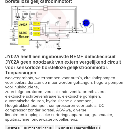
borstelloze gelijkstroommotor:
JY02A heeft een ingebouwde BEMF-detectiecircuit
JY02A geen noodzaak van extern vergelijkend circuit
voor sensorloze borstelloze gelijkstroommotor.
Toepassingen:
wegveegrobots, waterpompen voor auto's, circulatiepompen
voor boilers die aan de muur worden gehangen, hogere pompen
voor huishoudens,
zuurstofgeneratoren, verschillende ventilatoren/blazers,
elektrische schroevendraaiers, elektrische gordijnen,
automatische deuren, hydraulische oliepompen,
Hoogdrukluchtpompen, compressoren voor auto's, DC-
compressor zonder borstel, AGV-wa, diverse
lineaire en looplogistieke sorteringsapparatuur, grasmaaier,
spuitmachine, onderwaterpropeller, enz.
JY02A BLDC motorrijder IC
JY02 BLDC motorrijder IC