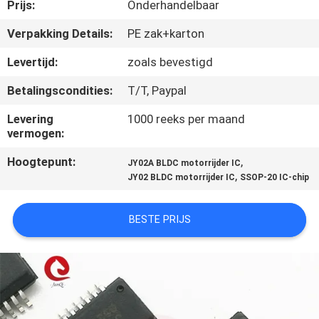
NEEM
Prijs:
Onderhandelbaar
CONTACT
Verpakking Details:
PE zak+karton
MET
Levertijd:
zoals bevestigd
ONS
Betalingscondities:
T/T, Paypal
OP
Levering
1000 reeks per maand
vermogen:
NIEUWS
Hoogtepunt:
,
JY02A BLDC motorrijder IC
,
JY02 BLDC motorrijder IC
SSOP-20 IC-chip
VRAAG
EEN
BESTE PRIJS
OFFERTE
SITEMAP