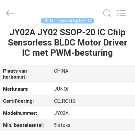
2026
Changzhou
Junqi
International
Trade
BLDC-motorrijder-IC
Co.,Ltd.
All
Rights
JY02A JY02 SSOP-20 IC Chip
THUIS
Reserved.
Sensorless BLDC Motor Driver
PRODUCTEN
IC met PWM-besturing
OVER
Plaats van
CHINA
herkomst:
ONS
Merknaam:
JUNQI
FABRIEKSTOCHT
Certificering:
CE, ROHS
Modelnummer:
JY02A
KWALITEITSCONTROLE
Min. bestelaantal:
5 stuks