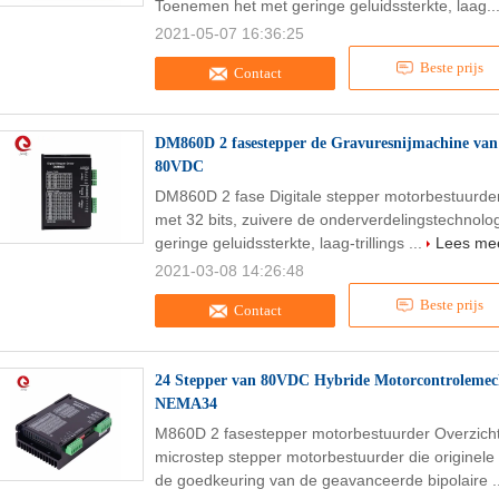
Toenemen het met geringe geluidssterkte, laag..
2021-05-07 16:36:25
Beste prijs
Contact
DM860D 2 fasestepper de Gravuresnijmachine van
80VDC
DM860D 2 fase Digitale stepper motorbestuurd
met 32 bits, zuivere de onderverdelingstechnolo
geringe geluidssterkte, laag-trillings ...
Lees me
2021-03-08 14:26:48
Beste prijs
Contact
24 Stepper van 80VDC Hybride Motorcontroleme
NEMA34
M860D 2 fasestepper motorbestuurder Overzicht
microstep stepper motorbestuurder die originel
de goedkeuring van de geavanceerde bipolaire .