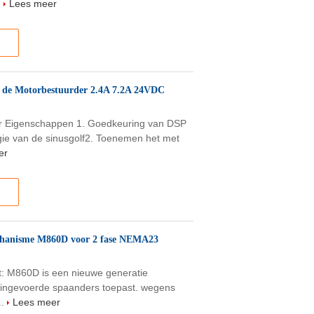
.
Lees meer
 de Motorbestuurder 2.4A 7.2A 24VDC
er Eigenschappen 1. Goedkeuring van DSP
gie van de sinusgolf2. Toenemen het met
er
chanisme M860D voor 2 fase NEMA23
: M860D is een nieuwe generatie
e ingevoerde spaanders toepast. wegens
..
Lees meer