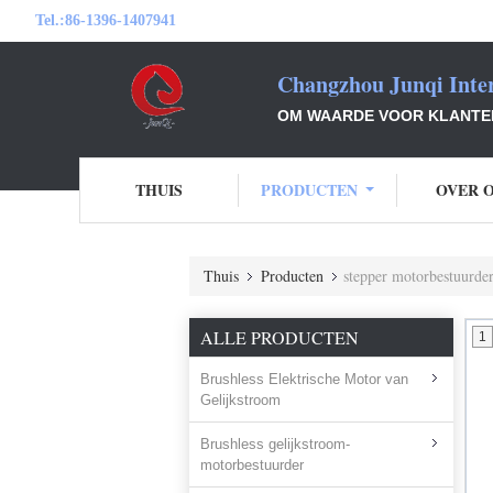
Tel.:
86-1396-1407941
Changzhou Junqi Inter
OM WAARDE VOOR KLANTEN 
THUIS
PRODUCTEN
OVER 
Thuis
Producten
stepper motorbestuurde
ALLE PRODUCTEN
1
Brushless Elektrische Motor van
Gelijkstroom
Brushless gelijkstroom-
motorbestuurder