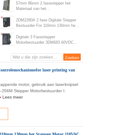
Motoren
57mm 86mm 2 fasestepper het
Materiaal van het
Controlemechanismefor laser
printing van de Motorbestuurder
2DM2280A 2 fase Digitale Stepper
Bestuurder For 110mm 130mm het
Stappen Motor 110VAC 200VAC
Digitale 3 Fasestepper
Motorbestuurder 3DM683 60VDC
8.3A voor Gravuresnijmachine
NEMA23
ontrolemechanismefor laser printing van
tappende motor, gebruik aan laserknipsel
t-256M Stepper Motorbestuurder I.
Lees meer
or 110mm 130mm het Stappen Motor 110VAC