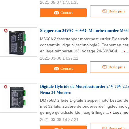
2021-05-07 17:51:35
Beste prijs
Contact
Stepper van 24VAC 60VAC Motorbestuurder M66
M660A 2 fasestepper motorbestuurder Eigenscha
constant-huidige bijltechnologie2. Toenemen het m
en lage temperatuur3. Voltage 24-60VAC4. ...
L
2021-03-08 14:27:11
Beste prijs
Contact
Digitale Hybride de Motorbestuurder 24V 70V 2.
Nema 34 Motoren
DM756D 2 fase Digitale stepper motorbestuurd
met 32 bits, zuivere de onderverdelingstechnolo
geringe geluidssterkte, laag-trillings ...
Lees me
2021-03-08 14:27:21
Beste prijs