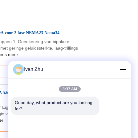
0A voor 2 fase NEMA23 Nema34
ppen 1. Goedkeuring van bipolaire
et geringe geluidssterkte, laag-trillings
ees meer
Ivan Zhu
3:37 AM
1A 5.6A Nema 23 van DM756D Microstep
Good day, what product are you looking 
er Eigenschappen 1. Goedkeuring van DSP
for?
gie van de sinusgolf2. Toenemen het met
er