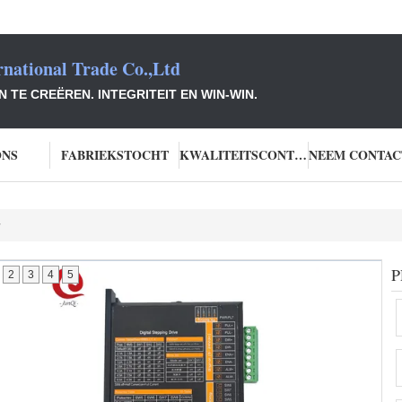
national Trade Co.,Ltd
TE CREËREN. INTEGRITEIT EN WIN-WIN.
ONS
FABRIEKSTOCHT
KWALITEITSCONTROLE
r
P
2
3
4
5