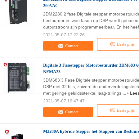
200VAC
2DM2280 2 fase Digitale stepper motorbestuurde
bestuurder in twee fasen op DSP wordt gebaseerd
outputstroom zijn programmeerbaar. En het heeft
2021-05-07 17:22:26
Beste prijs
Contact
Digitale 3 Fasestepper Motorbestuurder 3DM683 
NEMA23
3DM683 3 Fase Digitale stepper motorbestuurd
DSP met 32 bits, zuivere de onderverdelingstec
met geringe geluidssterkte, laag-trillings ...
Lee
2021-05-07 16:47:47
Beste prijs
Contact
M2280A hybride Stepper het Stappen van Best