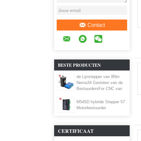
Contact
BESTE PRODUCTEN
de Lijnstepper van 8Nm
Nema34 Gesloten van de
BestuurdersFor CNC van
de Motorbestuurder
86HSE8N-BC38 HSS86 de
M545D hybride Stepper 57
Routermachine
Motorbestuurder
CERTIFICAAT