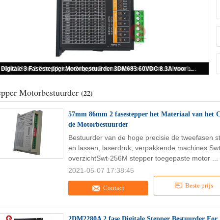
tweefasen Digitale Stappende Bestuurder 24~80VDC of AC20~60V voor Stepper 23 van NEMA 17 Motor
epper Motorbestuurder
(22)
57mm 86mm 2 fasestepper het Materiaal van het C
de Motorbestuurder
Bestuurder van de hoge precisie de tweefasen s
en lassen, laserdruk, verpakkende machines Sw
overzichtSwt-256M stepper toegepaste motor ...
2021-05-07 17:38:45
Beste prijs
Contact
2DM2280A 2 fase Digitale Stepper Bestuurder F