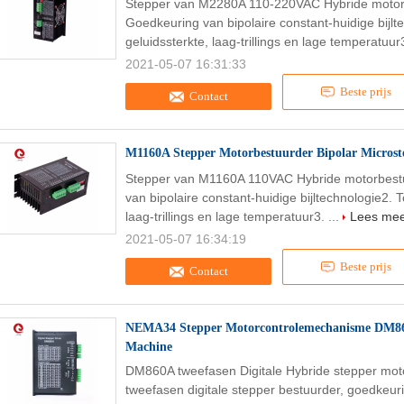
Stepper van M2280A 110-220VAC Hybride motor
Goedkeuring van bipolaire constant-huidige bijl
geluidssterkte, laag-trillings en lage temperatuur3
2021-05-07 16:31:33
Beste prijs
Contact
M1160A Stepper Motorbestuurder Bipolar Micro
Stepper van M1160A 110VAC Hybride motorbest
van bipolaire constant-huidige bijltechnologie2.
laag-trillings en lage temperatuur3. ...
Lees me
2021-05-07 16:34:19
Beste prijs
Contact
NEMA34 Stepper Motorcontrolemechanisme DM8
Machine
DM860A tweefasen Digitale Hybride stepper mot
tweefasen digitale stepper bestuurder, goedkeur