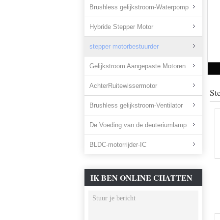
Brushless gelijkstroom-Waterpomp
Hybride Stepper Motor
stepper motorbestuurder
Gelijkstroom Aangepaste Motoren
AchterRuitewissermotor
St
Brushless gelijkstroom-Ventilator
De Voeding van de deuteriumlamp
BLDC-motorrijder-IC
IK BEN ONLINE CHATTEN
NU