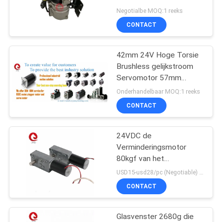
PRIVACYBELEID
Elektrische voertuigen
Negotialbe MOQ:1 reeks
Koelsysteem
CONTACT
24
stepper
42mm 24V Hoge Torsie
Brushless gelijkstroom
motorbestuurder
Servomotor 57mm
Brushless Motor van
Onderhandelbaar MOQ:1 reeks
BLDC
CONTACT
24VDC de
104
Verminderingsmotor
Gelijkstroom
80kgf van het
wormtoestel. Cm voor
USD15-usd28/pc (Negotiable) MOQ:50PCS
Aangepaste
Grote Machinary
CONTACT
Motoren
Glasvenster 2680g die