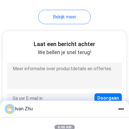
10
Bekijk meer
De Voeding van de
deuteriumlamp
Laat een bericht achter
We bellen je snel terug!
18
BLDC-motorrijder-IC
Ivan Zhu
6:46 AM