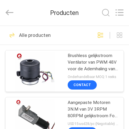
2026
Changzhou
Junqi
Producten
International
Trade
Co.,Ltd.
All
Rights
THUIS
56
Reserved.
Alle producten
Brushless
PRODUCTEN
Elektrische Motor
Brushless gelijkstroom
Ventilator van PWM 48V
van Gelijkstroom
OVER
voor de Ademhaling van
ONS
het Zaaien Machine
Onderhandelbaar MOQ:1 reeks
CONTACT
127
FABRIEKSTOCHT
Brushless
Aangepaste Motoren
3N.M van 3V 3RPM
KWALITEITSCONTROLE
gelijkstroom-
80RPM gelijkstroom For
Washing Machine
USD15-usd28/pc (Negotiable) MOQ:50PCS
motorbestuurder