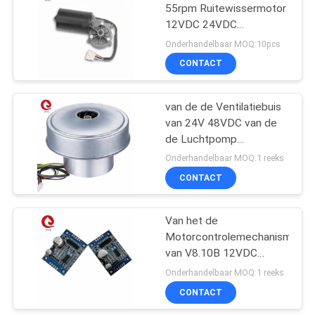
55rpm Ruitewissermotor
12VDC 24VDC
40
vervangen
Onderhandelbaar MOQ:10pcs
CONTACT
AchterRuitewissermotor
van de de Ventilatiebuis
van 24V 48VDC van de
de Luchtpomp
Opblaasbare
Onderhandelbaar MOQ:1 reeks
Gealigneerde de
CONTACT
82
Ventilatorbldc Ventilator
Brushless
Van het de
Motorcontrolemechanisme
gelijkstroom-
van V8.10B 12VDC
Ventilator
24VDC BLDC de Motor
Onderhandelbaar MOQ:1 reeks
van Board For
CONTACT
Sensorless