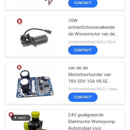
NEEM
CONTACT
CONTACT
70W
MET
130
achterSchoonmakende
ONS
de Wissermotor van de
Brushless
OP
Ruitewissermotor voor
Onderhandelbaar MOQ:10pcs
gelijkstroom-
Busvrachtwagen
CONTACT
Waterpomp
NIEUWS
van de de
Motorbestuurder van
VRAAG
18V 50V 15A V8.5E
83
EEN
Brushless gelijkstroom
Onderhandelbaar MOQ:1 reeks
Motor van For
Hybride Stepper
OFFERTE
CONTACT
Sensorless BLDC
Motor
24V gealigneerde
SITEMAP
Elektrische Waterpomp
Automobiel voor