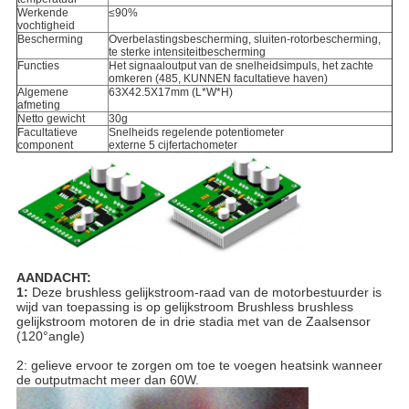
Werkende
≤90%
vochtigheid
Bescherming
Overbelastingsbescherming, sluiten-rotorbescherming,
te sterke intensiteitbescherming
Functies
Het signaaloutput van de snelheidsimpuls, het zachte
omkeren (485, KUNNEN facultatieve haven)
Algemene
63X42.5X17mm (L*W*H)
afmeting
Netto gewicht
30g
Facultatieve
Snelheids regelende potentiometer
component
externe 5 cijfertachometer
AANDACHT:
1:
Deze brushless gelijkstroom-raad van de motorbestuurder is
wijd van toepassing is op gelijkstroom Brushless brushless
gelijkstroom motoren de in drie stadia met van de Zaalsensor
(120°angle)
2: gelieve ervoor te zorgen om toe te voegen heatsink wanneer
de outputmacht meer dan 60W.