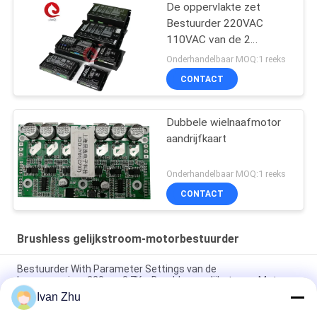
De oppervlakte zet
Bestuurder 220VAC
110VAC van de 2
Kwadrant Brushless
Onderhandelbaar MOQ:1 reeks
gelijkstroom Motor op
CONTACT
Dubbele wielnaafmotor
aandrijfkaart
Onderhandelbaar MOQ:1 reeks
CONTACT
Brushless gelijkstroom-motorbestuurder
Bestuurder With Parameter Settings van de
hoogspannings220vac 3.7Kw Brushless gelijkstroom Motor
Ivan Zhu
Heatsink Geen van de de Motorbestuurder van Hall Brushless