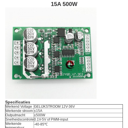
15A 500W
Specificaties
Werkend Voltage
GELIJKSTROOM 12V-36V
Werkende stroom
≤15A
Outputmacht
≤500W
Snelheidscontrole
0.1V-5V of PWM-input
Werkende
-40-85℃
temperatuur