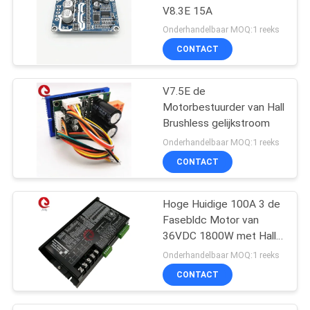
V8.3E 15A
Onderhandelbaar MOQ:1 reeks
CONTACT
V7.5E de
Motorbestuurder van Hall
Brushless gelijkstroom
Onderhandelbaar MOQ:1 reeks
CONTACT
Hoge Huidige 100A 3 de
Fasebldc Motor van
36VDC 1800W met Hall
Sensors
Onderhandelbaar MOQ:1 reeks
CONTACT