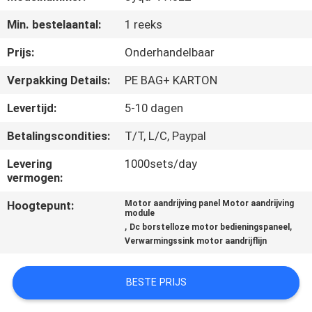
NEEM
Min. bestelaantal:
1 reeks
CONTACT
MET
Prijs:
Onderhandelbaar
ONS
Verpakking Details:
PE BAG+ KARTON
OP
Levertijd:
5-10 dagen
Betalingscondities:
T/T, L/C, Paypal
NIEUWS
Levering
1000sets/day
vermogen:
VRAAG
Hoogtepunt:
Motor aandrijving panel Motor aandrijving
EEN
module
,
,
Dc borstelloze motor bedieningspaneel
OFFERTE
Verwarmingssink motor aandrijflijn
SITEMAP
BESTE PRIJS