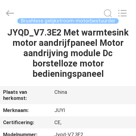
2026
Changzhou
Junqi
International
Trade
Brushless gelijkstroom-motorbestuurder
Co.,Ltd.
All
Rights
JYQD_V7.3E2 Met warmtesink
THUIS
Reserved.
motor aandrijfpaneel Motor
PRODUCTEN
aandrijving module Dc
borstelloze motor
OVER
bedieningspaneel
ONS
Plaats van
China
herkomst:
FABRIEKSTOCHT
Merknaam:
JUYI
KWALITEITSCONTROLE
Certificering:
CE,
Modelnummer:
Jyqd-V7.3E2