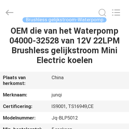
2026
Changzhou
Junqi
International
Trade
Brushless gelijkstroom-Waterpomp
Co.,Ltd.
All
Rights
OEM die van het Waterpomp
THUIS
Reserved.
04000-32528 van 12V 22LPM
PRODUCTEN
Brushless gelijkstroom Mini
Electric koelen
OVER
ONS
Plaats van
China
herkomst:
FABRIEKSTOCHT
Merknaam:
junqi
Certificering:
IS9001, TS16949,CE
KWALITEITSCONTROLE
Modelnummer:
Jq-BLP5012