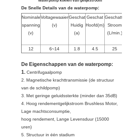
Waterpomp koelen van gelijkstroom
De Snelle Details van de waterpomp:
Nominale
Voltagewaaier
Geschat
Geschat
Geschatte
Gescha
spanning
(v)
Huidig
Hoofd(m)
Stroom
Mach
(v)
(a)
(L/min.)
(w)
12
6~14
1.8
4.5
25
22
De Eigenschappen van de waterpomp:
1.
Centrifugaalpomp
2. Magnetische krachttransmissie (de structuur
van de schildpomp)
3. Met geringe geluidssterkte (minder dan 35dB)
4. Hoog rendementgelijkstroom Brushless Motor,
Lage machtsconsumptie,
hoog rendement, Lange Levensduur (15000
uren)
5. Structuur in één stadium