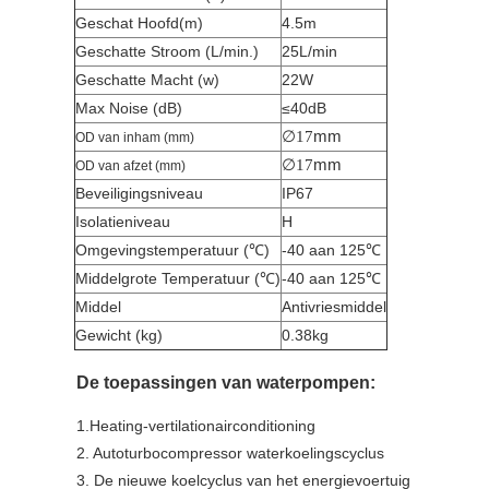
Geschat Hoofd(m)
4.5m
Geschatte Stroom (L/min.)
25L/min
Geschatte Macht (w)
22W
Max Noise (dB)
≤40dB
∅
mm
17
OD van inham (mm)
∅
mm
17
OD van afzet (mm)
Beveiligingsniveau
IP67
Isolatieniveau
H
Omgevingstemperatuur (
℃)
-40 aan 125℃
Middelgrote Temperatuur (℃)
-40 aan 125℃
Middel
Antivriesmiddel
Gewicht (kg)
0.38kg
De toepassingen van waterpompen:
1.Heating-vertilationairconditioning
2. Autoturbocompressor waterkoelingscyclus
3. De nieuwe koelcyclus van het energievoertuig