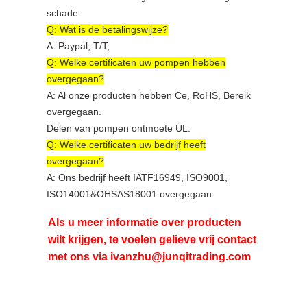
schade.
Q: Wat is de betalingswijze?
A: Paypal, T/T,
Q: Welke certificaten uw pompen hebben
overgegaan?
A: Al onze producten hebben Ce, RoHS, Bereik
overgegaan.
Delen van pompen ontmoete UL.
Q: Welke certificaten uw bedrijf heeft
overgegaan?
A: Ons bedrijf heeft IATF16949, ISO9001,
ISO14001&OHSAS18001 overgegaan
Als u meer informatie over producten
wilt krijgen, te voelen gelieve vrij contact
met ons via ivanzhu@junqitrading.com