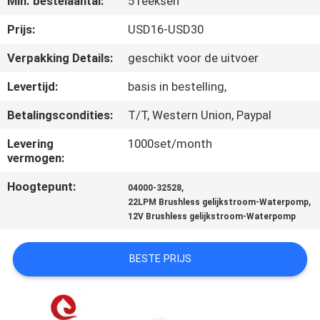
Min. bestelaantal:
5 reeksen
NEEM
CONTACT
Prijs:
USD16-USD30
MET
Verpakking Details:
geschikt voor de uitvoer
ONS
Levertijd:
basis in bestelling,
OP
Betalingscondities:
T/T, Western Union, Paypal
Levering
1000set/month
NIEUWS
vermogen:
Hoogtepunt:
,
04000-32528
VRAAG
,
22LPM Brushless gelijkstroom-Waterpomp
EEN
12V Brushless gelijkstroom-Waterpomp
OFFERTE
BESTE PRIJS
SITEMAP