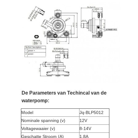
De Parameters van Techincal van de
waterpomp:
Model
Jq-BLP5012
Nominale spanning (v)
12V
Voltagewaaier (v)
8-14V
Geschatte Stroom (A)
1.8A