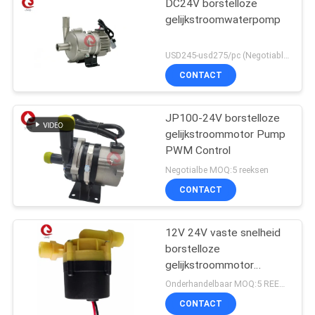
DC24V borstelloze
gelijkstroomwaterpomp
USD245-usd275/pc (Negotiable) MOQ:50PCS
CONTACT
JP100-24V borstelloze
gelijkstroommotor Pump
PWM Control
Negotialbe MOQ:5 reeksen
CONTACT
12V 24V vaste snelheid
borstelloze
gelijkstroommotor
waterpomp
Onderhandelbaar MOQ:5 REEKSEN
CONTACT