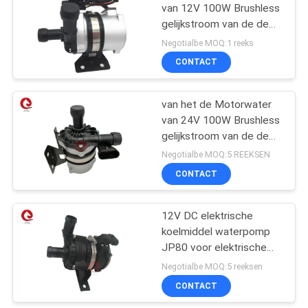
van 12V 100W Brushless
gelijkstroom van de de
Pomppwm Controle van
Negotialbe MOQ:1 reeks
de de Glycolfout Pomp
CONTACT
van de Diagnostiekcolant
van het de Motorwater
van 24V 100W Brushless
gelijkstroom van de de
Pomppwm Controle van
Negotialbe MOQ:5 REEKSEN
de de Glycolfout Pomp
CONTACT
van de Diagnostiekcolant
12V DC elektrische
koelmiddel waterpomp
JP80 voor elektrische
voertuigen
Negotialbe MOQ:5 reeksen
CONTACT