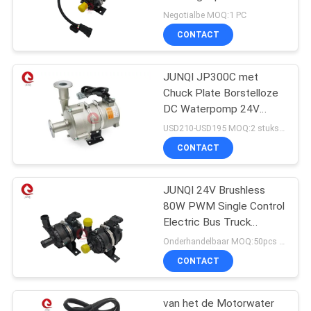
PRIVACYBELEID
BLDC voor Voertuigen
Negotialbe MOQ:1 PC
Koelsysteem
CONTACT
JUNQI JP300C met
Chuck Plate Borstelloze
DC Waterpomp 24V
300W Voor Koelsysteem
USD210-USD195 MOQ:2 stuks (monster beschikbaar)
Datacenter
CONTACT
JUNQI 24V Brushless
80W PWM Single Control
Electric Bus Truck
Elektronische
Onderhandelbaar MOQ:50pcs (beschikbare steekproef)
waterpomp voor New
CONTACT
Energy Bus
van het de Motorwater