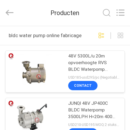
2025
Changzhou
Junqi
Producten
International
Trade
Co.,Ltd.
All
Rights
THUIS
Reserved.
bldc water pump online fabricage
PRODUCTEN
48V 5300L/u 20m
opvoerhoogte RVS
OVER
BLDC Waterpomp
ONS
JP700C-48V Voor
USD185-usd295/pc (Negotiable) MOQ:2 stuks
Ondergedompelde
CONTACT
Koeling van Datacenters
FABRIEKSTOCHT
JUNQI 48V JP400C
BLDC Waterpomp
KWALITEITSCONTROLE
3500LPH H=20m 400W
Roestvrijstalen Pomp
USD210-USD195 MOQ:2 stuks (monster beschikbaar)