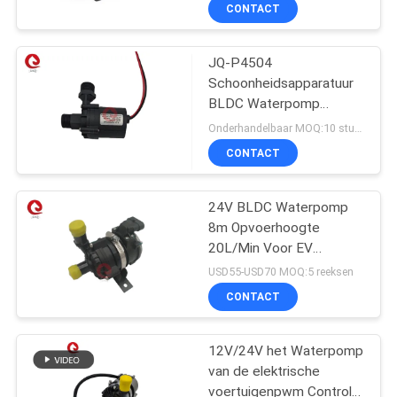
Voor Energieopslag
NEEM
CONTACT
Batterij Thermisch
CONTACT
Beheer
Vloeistofkoelsysteem
JQ-P4504
MET
Schoonheidsapparatuur
ONS
BLDC Waterpomp
OP
24VDC 30W Stil Laag
Onderhandelbaar MOQ:10 stuks (monster beschikbaar)
Trillingen Voor
CONTACT
Haarwasmachines
NIEUWS
24V BLDC Waterpomp
8m Opvoerhoogte
VRAAG
20L/Min Voor EV
EEN
Laadstation
USD55-USD70 MOQ:5 reeksen
Koelsysteem
OFFERTE
CONTACT
12V/24V het Waterpomp
SITEMAP
van de elektrische
voertuigenpwm Controle