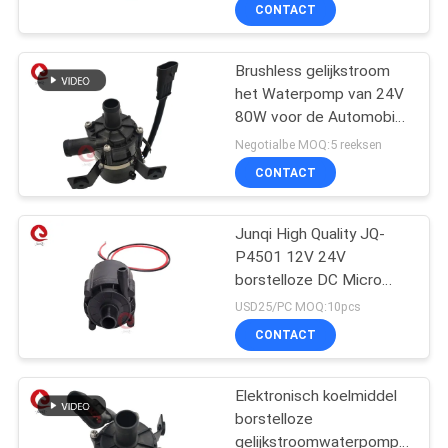
NEEM
CONTACT
CONTACT
Brushless gelijkstroom
MET
het Waterpomp van 24V
ONS
80W voor de Automobiel
OP
Koelcyclus van New
Negotialbe MOQ:5 reeksen
Energy
CONTACT
NIEUWS
Junqi High Quality JQ-
P4501 12V 24V
VRAAG
borstelloze DC Micro
EEN
Mini Waterpomp
USD25/PC MOQ:10pcs
OFFERTE
CONTACT
Elektronisch koelmiddel
SITEMAP
borstelloze
gelijkstroomwaterpomp