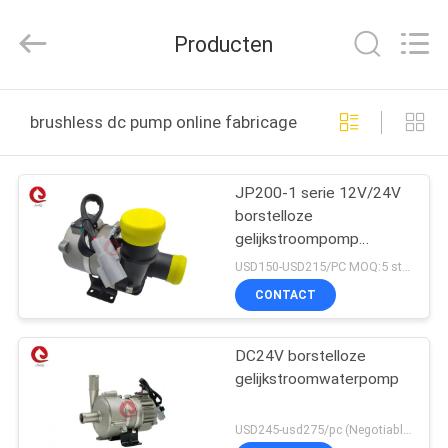
2025
Changzhou
Junqi
Producten
International
Trade
Co.,Ltd.
All
Rights
THUIS
Reserved.
brushless dc pump online fabricage
PRODUCTEN
JP200-1 serie 12V/24V
borstelloze
OVER
gelijkstroompomp
ONS
2000L/H ~5000L/H
USD150-USD215/PC MOQ:5 stuks (monster beschikbaar)
Stromen bereik Lift van
CONTACT
2~10m Voor EV
FABRIEKSTOCHT
logistieke truck
koelcyclus
DC24V borstelloze
gelijkstroomwaterpomp
KWALITEITSCONTROLE
USD245-usd275/pc (Negotiable) MOQ:50PCS