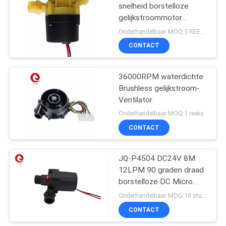
snelheid borstelloze
gelijkstroommotor
Waterpomp
Onderhandelbaar MOQ:5 REEKSEN
laserapparatuur
CONTACT
waterkoelende
waterpomp
36000RPM waterdichte
Brushless gelijkstroom-
Ventilator
Onderhandelbaar MOQ:1 reeks
CONTACT
JQ-P4504 DC24V 8M
12LPM 90 graden draad
borstelloze DC Micro
Circulatie Waterpomp
Onderhandelbaar MOQ:10 stuks (monster beschikbaar)
Voor water automaten
CONTACT