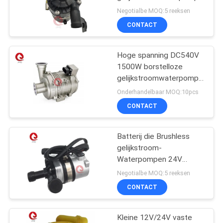
PRIVACYBELEID
12V voor elektrische
Negotialbe MOQ:5 reeksen
auto maximale stroom
CONTACT
40L/min
Hoge spanning DC540V
1500W borstelloze
gelijkstroomwaterpomp
JP1500-540V Voor
Onderhandelbaar MOQ:10pcs
elektrische machines
CONTACT
Batterij die Brushless
gelijkstroom-
Waterpompen 24V
30LPM voor Hulp het
Negotialbe MOQ:5 reeksen
Verwarmen Cycli koelen
CONTACT
Kleine 12V/24V vaste