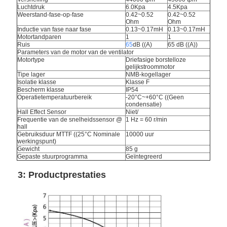
Luchtdruk
6.0Kpa
4.5Kpa
Weerstand-fase-op-fase
0.42~0.52
0.42~0.52
Ohm
Ohm
Inductie van fase naar fase
0.13~0.17mH
0.13~0.17mH
Motortandparen
1
1
Ruis
65
dB ((A)
65 dB ((A))
Parameters van de motor van de ventilator
Motortype
Driefasige borstelloze
gelijkstroommotor
Tipe lager
NMB-kogellager
Isolatie klasse
Klasse F
Bescherm klasse
IP54
Operatietemperatuurbereik
-20°C~+60°C ((Geen
condensatie)
Hall Effect Sensor
Niet/
Frequentie van de snelheidssensor @
1 Hz = 60 r/min
hall
Gebruiksduur MTTF ((25°C Nominale
10000 uur
werkingspunt)
Gewicht
85 g
Gepaste stuurprogramma
Geïntegreerd
3: Productprestaties