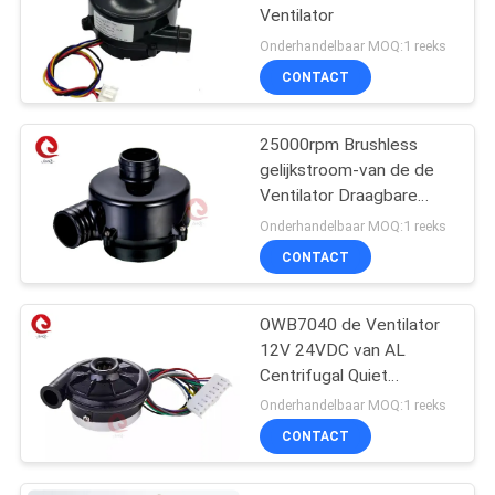
Ventilator
Onderhandelbaar MOQ:1 reeks
CONTACT
25000rpm Brushless
gelijkstroom-van de de
Ventilator Draagbare
inflatie van de Motor24v
Onderhandelbaar MOQ:1 reeks
Lucht de Ventilatorcapa
CONTACT
Ventilator
OWB7040 de Ventilator
12V 24VDC van AL
Centrifugal Quiet
Inspirator Respirator
Onderhandelbaar MOQ:1 reeks
CPAP BIPAP
CONTACT