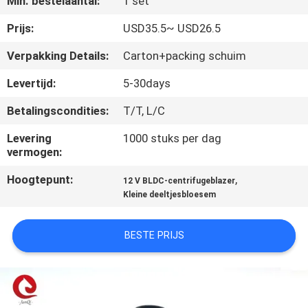
Min. bestelaantal:
1 set
NEEM
CONTACT
Prijs:
USD35.5~ USD26.5
MET
Verpakking Details:
Carton+packing schuim
ONS
Levertijd:
5-30days
OP
Betalingscondities:
T/T, L/C
Levering
1000 stuks per dag
NIEUWS
vermogen:
Hoogtepunt:
,
12 V BLDC-centrifugeblazer
VRAAG
Kleine deeltjesbloesem
EEN
OFFERTE
BESTE PRIJS
SITEMAP