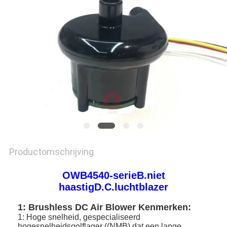
PRIVACYBELEID
Productomschrijving
OWB4540-serie
B.
niet
haastig
D.C.
luchtblazer
1: Brushless DC Air Blower Kenmerken:
1: Hoge snelheid, gespecialiseerd
hogesnelheidsgolflager ((NMB) dat een lange