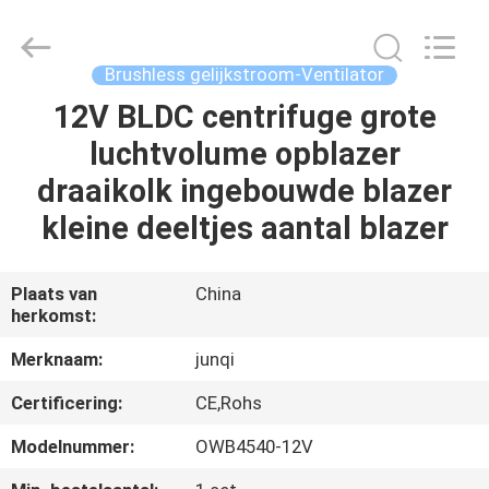
2026
Changzhou
Junqi
International
Trade
Brushless gelijkstroom-Ventilator
Co.,Ltd.
All
Rights
12V BLDC centrifuge grote
THUIS
Reserved.
luchtvolume opblazer
PRODUCTEN
draaikolk ingebouwde blazer
kleine deeltjes aantal blazer
OVER
ONS
Plaats van
China
herkomst:
FABRIEKSTOCHT
Merknaam:
junqi
Certificering:
CE,Rohs
KWALITEITSCONTROLE
Modelnummer:
OWB4540-12V