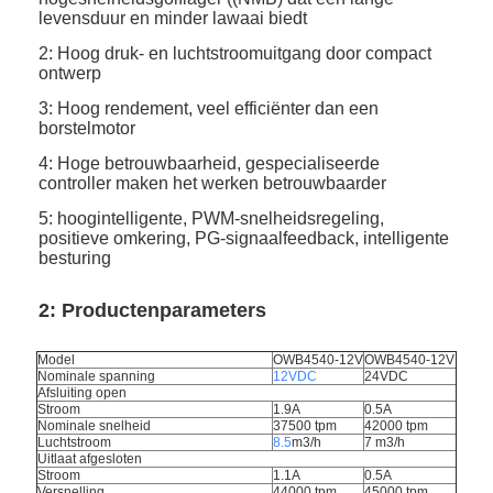
levensduur en minder lawaai biedt
2: Hoog druk- en luchtstroomuitgang door compact
ontwerp
3: Hoog rendement, veel efficiënter dan een
borstelmotor
4: Hoge betrouwbaarheid, gespecialiseerde
controller maken het werken betrouwbaarder
5: hoogintelligente, PWM-snelheidsregeling,
positieve omkering, PG-signaalfeedback, intelligente
besturing
2: Productenparameters
Model
OWB4540-12V
OWB4540-12V
Nominale spanning
12VDC
24VDC
Afsluiting open
Stroom
1.9A
0.5A
Nominale snelheid
37500 tpm
42000 tpm
Luchtstroom
8.5
m3/h
7 m3/h
Uitlaat afgesloten
Stroom
1.1A
0.5A
Versnelling
44000 tpm
45000 tpm