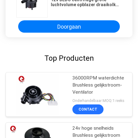
luchtvolume opblazer draaikolk
ingebouwde blazer kleine deeltjes
aantal blazer
Doorgaan
Top Producten
36000RPM waterdichte
Brushless gelijkstroom-
Ventilator
Onderhandelbaar MOQ:1 reeks
CONTACT
24v hoge snelheids
Brushless gelijkstroom