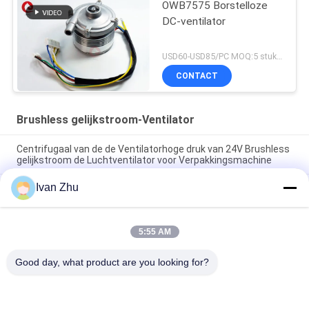
OWB7575 Borstelloze
DC-ventilator
USD60-USD85/PC MOQ:5 stuks (monster beschikbaar)
CONTACT
Brushless gelijkstroom-Ventilator
Centrifugaal van de de Ventilatorhoge druk van 24V Brushless
gelijkstroom de Luchtventilator voor Verpakkingsmachine
Ivan Zhu
Van de Motorventilators van 24VDC 10.5Kpa 33M3/H BLDC de
Ventilator van de de SerreLuchtcirculatie
Mini24v-van het de Ventilatoraluminium van
5:55 AM
Airconditioningscfm Brushless gelijkstroom van de de
Autoventilator de Pomp Centrifugaalventilator
Good day, what product are you looking for?
populaire categorieën
Alle