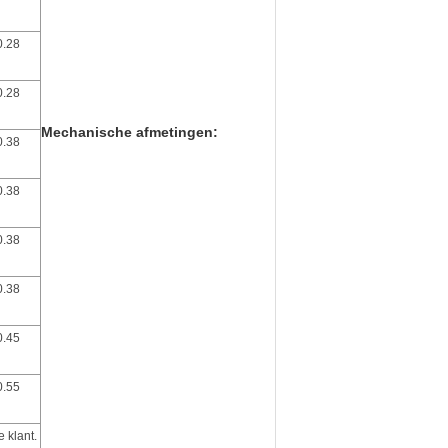
0.28
0.28
Mechanische afmetingen:
0.38
0.38
0.38
0.38
0.45
0.55
 klant.