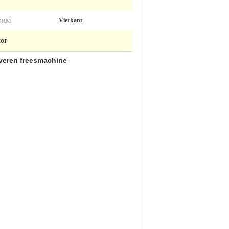
ORM:
Vierkant
tor
averen freesmachine