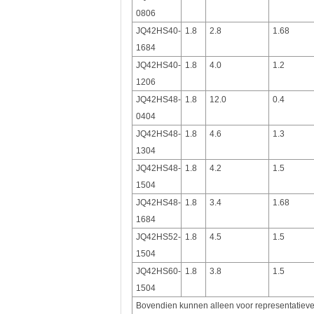
0806
JQ42HS40-
1.8
2.8
1.68
1684
JQ42HS40-
1.8
4.0
1.2
1206
JQ42HS48-
1.8
12.0
0.4
0404
JQ42HS48-
1.8
4.6
1.3
1304
JQ42HS48-
1.8
4.2
1.5
1504
JQ42HS48-
1.8
3.4
1.68
1684
JQ42HS52-
1.8
4.5
1.5
1504
JQ42HS60-
1.8
3.8
1.5
1504
Bovendien kunnen alleen voor representatieve