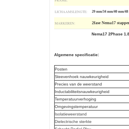
FRAME:
LICHAAMSLENGTE:
29 mm/34 mm/40 mm/48
MARKEREN:
2fase Nema17 stapp
Nema17 2Phase 1.8°
Algemene specificatie:
Posten
Steevenhoek nauwkeurigheid
Precies van de weerstand
Inductabiliteitsnauwkeurigheid
Temperatuurverhoging
Omgevingstemperatuur
Isolatieweerstand
Dielectrische sterkte