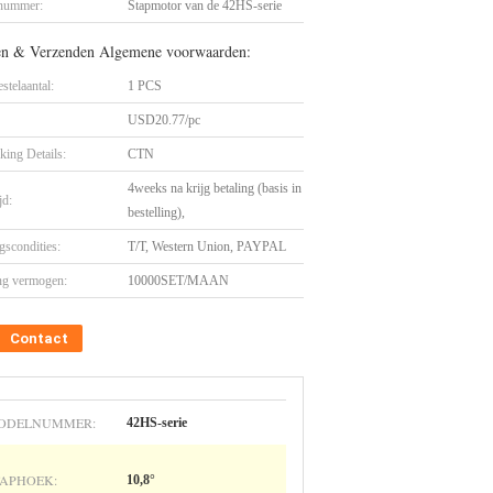
nummer:
Stapmotor van de 42HS-serie
en & Verzenden Algemene voorwaarden:
stelaantal:
1 PCS
USD20.77/pc
king Details:
CTN
4weeks na krijg betaling (basis in
jd:
bestelling),
gscondities:
T/T, Western Union, PAYPAL
ng vermogen:
10000SET/MAAN
Contact
ODELNUMMER:
42HS-serie
TAPHOEK:
10,8°