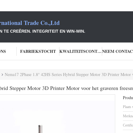
national Trade Co.,Ltd
TE CREËREN. INTEGRITEIT EN WIN-WIN.
ONS
FABRIEKSTOCHT
KWALITEITSCONTROLE
Nema17 2Phase 1.8° 42HS Series Hybrid Stepper Motor 3D Printer Motor v
id Stepper Motor 3D Printer Motor voor het graveren frees
Produc
Plaats
Merkn
Certifi