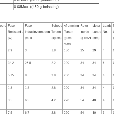
0.02Max. ((450 g-belasting)
0.08Max. ((450 g-belasting)
ceerd
Fase
Fase
Behoud
Afremming
Rotor
Motor
Leads
Resistentie
Inductievermogen
Torsen
Torsen
Inertie
Lange
No.
(Ω)
(mH)
(kg.cm)
(g.cm
(g.cm2)
(mm)
Max)
2.9
3
1.8
180
25
29
4
34.2
25.5
2.2
200
34
34
6
5.75
8
2.8
200
34
34
4
1.3
1.8
2.8
200
34
34
4
30
60
4.2
220
54
40
4
7.5
6.7
2.8
220
54
40
6