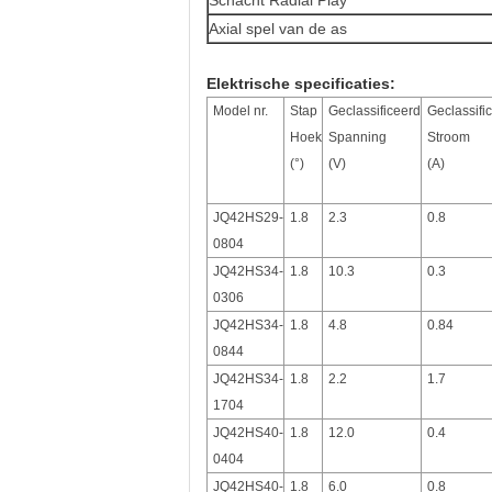
Schacht Radial Play
Axial spel van de as
Elektrische specificaties:
Model nr.
Stap
Geclassificeerd
Geclassifi
Hoek
Spanning
Stroom
(°)
(V)
(A)
JQ42HS29-
1.8
2.3
0.8
0804
JQ42HS34-
1.8
10.3
0.3
0306
JQ42HS34-
1.8
4.8
0.84
0844
JQ42HS34-
1.8
2.2
1.7
1704
JQ42HS40-
1.8
12.0
0.4
0404
JQ42HS40-
1.8
6.0
0.8