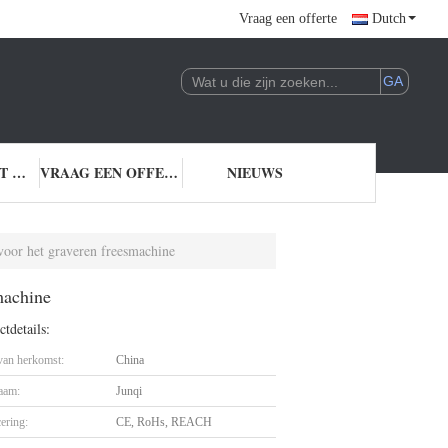
Vraag een offerte
Dutch
NEEM CONTACT MET ONS OP
VRAAG EEN OFFERTE
NIEUWS
oor het graveren freesmachine
machine
tdetails:
 van herkomst:
China
aam:
Junqi
cering:
CE, RoHs, REACH