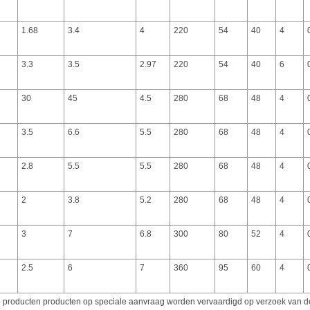
1.68
3.4
4
220
54
40
4
3.3
3.5
2.97
220
54
40
6
30
45
4.5
280
68
48
4
3.5
6.6
5.5
280
68
48
4
2.8
5.5
5.5
280
68
48
4
2
3.8
5.2
280
68
48
4
3
7
6.8
300
80
52
4
2.5
6
7
360
95
60
4
 producten producten op speciale aanvraag worden vervaardigd op verzoek van de