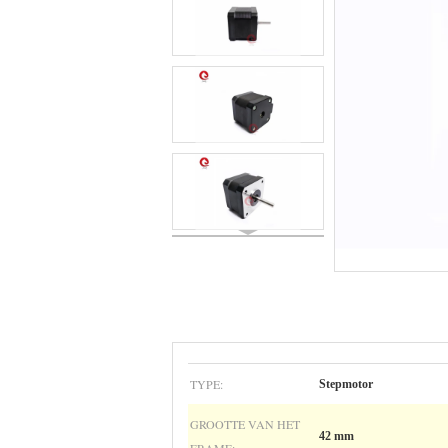
TYPE:
Stepmotor
GROOTTE VAN HET
42 mm