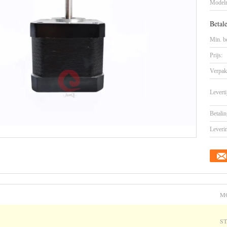
Model
Betal
Min. be
Prijs:
Verpak
Leverti
Betalin
Leveri
M
S