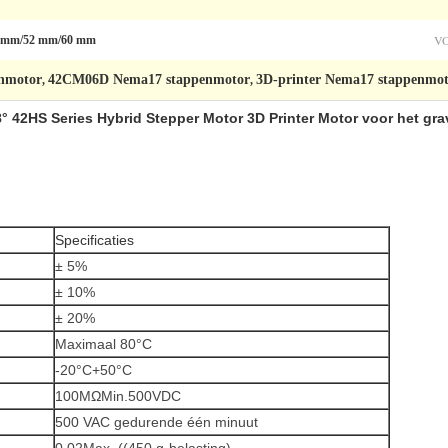
V
 mm/52 mm/60 mm
enmotor
42CM06D Nema17 stappenmotor
3D-printer Nema17 stappenmo
,
,
 42HS Series Hybrid Stepper Motor 3D Printer Motor voor het gr
Specificaties
± 5%
± 10%
± 20%
Maximaal 80°C
-20°C+50°C
100MΩMin.500VDC
500 VAC gedurende één minuut