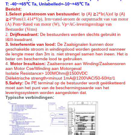
T: -40~+65℃ Ta, Unlabelled=-10~+45℃ Ta
Bericht:
1.Select piekstroom van bestuurder:
Ip (A)
≧
2*Ir(A)of
Ip (A)
≧4*Pom/
(1.414*Vp), Irm=rated-stroom de outputmacht van van motor
(A) Pom=Rated van motor (W), Vp=AC-leveringsvoltage van
Bestuurder (Vrms)
2.
Drijfkwadrant:
De bestuurders worden slechts gebruikt in
I&III-kwadrant.
3. Interferentie van lood:
De Zaalsignalen kunnen door
geschakelde stroom in windingslood worden gestoord wanneer
de lengte meer dan 3m is. niet strengel samen hen ineen. Het is
beter om beschermde lood te gebruiken.
4.
Motor Insultaion:
Zaalsensoren aan Winding/Zaalsensoren
aan Motor Cse/Winding aan Motorgeval
Isolatie Resistance> 100MOhm@1500VDC
Diëlektrische strength<minuut 1mA@1200VAC/50-60Hz/1
5.Safety:
De PE terminal op de bestuurder wordt geëtiketteerd
moet aan het punt van de beschermingsaarde van het
leveringssysteem worden aangesloten dat.
Typische verbindingen: