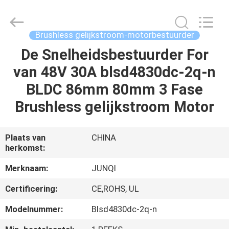
2026
Changzhou
Junqi
International
Trade
Brushless gelijkstroom-motorbestuurder
Co.,Ltd.
All
Rights
De Snelheidsbestuurder For
THUIS
Reserved.
van 48V 30A blsd4830dc-2q-n
PRODUCTEN
BLDC 86mm 80mm 3 Fase
Brushless gelijkstroom Motor
OVER
ONS
Plaats van
CHINA
herkomst:
FABRIEKSTOCHT
Merknaam:
JUNQI
Certificering:
CE,ROHS, UL
KWALITEITSCONTROLE
Modelnummer:
Blsd4830dc-2q-n