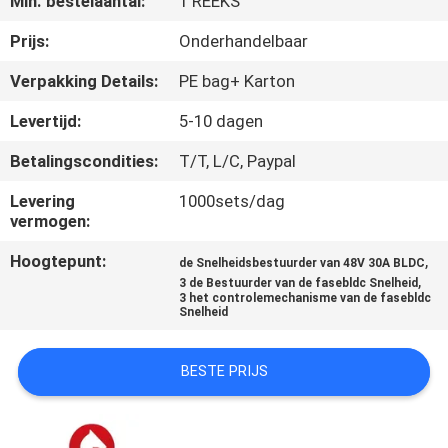
Min. bestelaantal:
1 REEKS
NEEM
CONTACT
Prijs:
Onderhandelbaar
MET
Verpakking Details:
PE bag+ Karton
ONS
Levertijd:
5-10 dagen
OP
Betalingscondities:
T/T, L/C, Paypal
Levering
1000sets/dag
NIEUWS
vermogen:
Hoogtepunt:
,
de Snelheidsbestuurder van 48V 30A BLDC
VRAAG
,
3 de Bestuurder van de fasebldc Snelheid
3 het controlemechanisme van de fasebldc
EEN
Snelheid
OFFERTE
BESTE PRIJS
SITEMAP