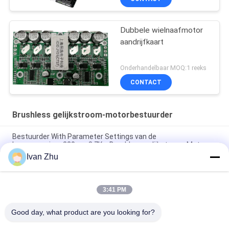
Dubbele wielnaafmotor
aandrijfkaart
Onderhandelbaar MOQ:1 reeks
CONTACT
Brushless gelijkstroom-motorbestuurder
Bestuurder With Parameter Settings van de
hoogspannings220vac 3.7Kw Brushless gelijkstroom Motor
Ivan Zhu
Heatsink Geen van de de Motorbestuurder van Hall Brushless
gelijkstroom Raad van Speed Motor Controller
3:41 PM
150W 3 Phase Brushless DC Motor Driver V8.8D For
Sensorless DC Motor
Good day, what product are you looking for?