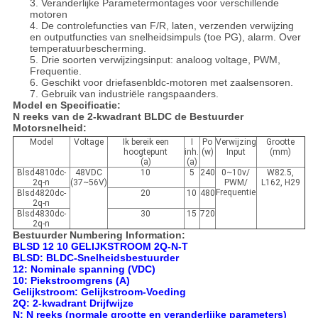
3. Veranderlijke Parametermontages voor verschillende
motoren
4. De controlefuncties van F/R, laten, verzenden verwijzing
en outputfuncties van snelheidsimpuls (toe PG), alarm. Over
temperatuurbescherming.
5. Drie soorten verwijzingsinput: analoog voltage, PWM,
Frequentie.
6. Geschikt voor driefasenbldc-motoren met zaalsensoren.
7. Gebruik van industriële rangspaanders.
Model en Specificatie:
N reeks van de 2-kwadrant BLDC de Bestuurder
Motorsnelheid:
Model
Voltage
Ik bereik een
I
Po
Verwijzing
Grootte
hoogtepunt
inh.
(w)
Input
(mm)
(a)
(a)
Blsd4810dc-
48VDC
10
5
240
0~10v/
W82.5,
2q-n
(37~56V)
PWM/
L162, H29
Frequentie
Blsd4820dc-
20
10
480
2q-n
Blsd4830dc-
30
15
720
2q-n
Bestuurder Numbering Information:
BLSD 12 10 GELIJKSTROOM 2Q-N-T
BLSD: BLDC-Snelheidsbestuurder
12: Nominale spanning (VDC)
10: Piekstroomgrens (A)
Gelijkstroom: Gelijkstroom-Voeding
2Q: 2-kwadrant Drijfwijze
N: N reeks (normale grootte en veranderlijke parameters)