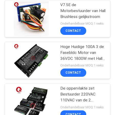
V7.5E de
Motorbestuurder van Hall
Brushless gelijkstroom
Onderhandelbaar MOQ:1 reeks
CONTACT
Hoge Huidige 100A 3 de
Fasebldc Motor van
36VDC 1800W met Hall
Sensors
Onderhandelbaar MOQ:1 reeks
CONTACT
De oppervlakte zet
Bestuurder 220VAC
110VAC van de 2
Kwadrant Brushless
Onderhandelbaar MOQ:1 reeks
gelijkstroom Motor op
CONTACT