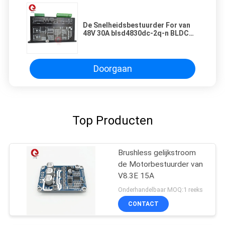
De Snelheidsbestuurder For van
48V 30A blsd4830dc-2q-n BLDC
86mm 80mm 3 Fase Brushless
gelijkstroom Motor
Doorgaan
Top Producten
Brushless gelijkstroom
de Motorbestuurder van
V8.3E 15A
Onderhandelbaar MOQ:1 reeks
CONTACT