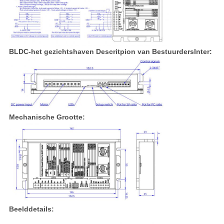
BLDC-het gezichtshaven Descritpion van BestuurdersInter:
Mechanische Grootte:
Beelddetails: