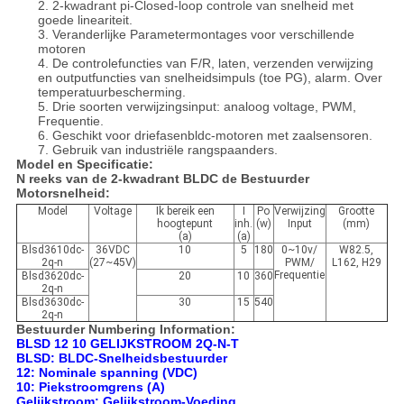
2.
2-kwadrant pi-Closed-loop controle van snelheid met
goede lineariteit.
3. Veranderlijke Parametermontages voor verschillende
motoren
4. De controlefuncties van F/R, laten, verzenden verwijzing
en outputfuncties van snelheidsimpuls (toe PG), alarm. Over
temperatuurbescherming.
5. Drie soorten verwijzingsinput: analoog voltage, PWM,
Frequentie.
6. Geschikt voor driefasenbldc-motoren met zaalsensoren.
7. Gebruik van industriële rangspaanders.
Model en Specificatie:
N reeks van de 2-kwadrant BLDC de Bestuurder
Motorsnelheid:
Model
Voltage
Ik bereik een
I
Po
Verwijzing
Grootte
hoogtepunt
inh.
(w)
Input
(mm)
(a)
(a)
Blsd3610dc-
36VDC
10
5
180
0~10v/
W82.5,
2q-n
(27~45V)
PWM/
L162, H29
Frequentie
Blsd3620dc-
20
10
360
2q-n
Blsd3630dc-
30
15
540
2q-n
Bestuurder Numbering Information:
BLSD 12 10 GELIJKSTROOM 2Q-N-T
BLSD: BLDC-Snelheidsbestuurder
12: Nominale spanning (VDC)
10: Piekstroomgrens (A)
Gelijkstroom: Gelijkstroom-Voeding