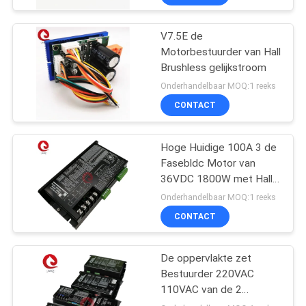
V7.5E de
Motorbestuurder van Hall
Brushless gelijkstroom
Onderhandelbaar MOQ:1 reeks
CONTACT
Hoge Huidige 100A 3 de
Fasebldc Motor van
36VDC 1800W met Hall
Sensors
Onderhandelbaar MOQ:1 reeks
CONTACT
De oppervlakte zet
Bestuurder 220VAC
110VAC van de 2
Kwadrant Brushless