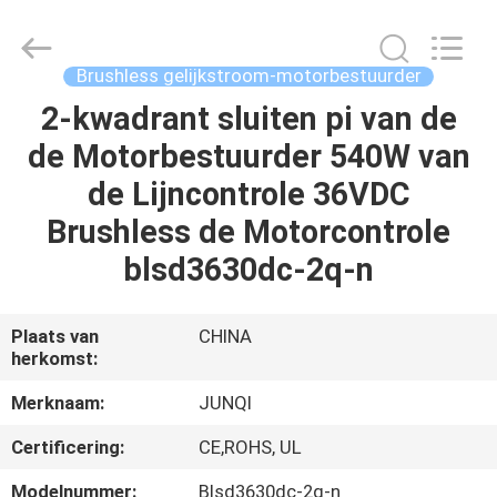
2026
Changzhou
Junqi
International
Trade
Brushless gelijkstroom-motorbestuurder
Co.,Ltd.
All
Rights
2-kwadrant sluiten pi van de
THUIS
Reserved.
de Motorbestuurder 540W van
PRODUCTEN
de Lijncontrole 36VDC
Brushless de Motorcontrole
OVER
blsd3630dc-2q-n
ONS
Plaats van
CHINA
herkomst:
FABRIEKSTOCHT
Merknaam:
JUNQI
KWALITEITSCONTROLE
Certificering:
CE,ROHS, UL
Modelnummer:
Blsd3630dc-2q-n