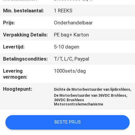
NEEM
Min. bestelaantal:
1 REEKS
CONTACT
MET
Prijs:
Onderhandelbaar
ONS
Verpakking Details:
PE bag+ Karton
OP
Levertijd:
5-10 dagen
Betalingscondities:
T/T, L/C, Paypal
NIEUWS
Levering
1000sets/dag
vermogen:
VRAAG
Hoogtepunt:
,
Dichte de Motorbestuurder van lijnbrshless
EEN
,
De Motorbestuurder van 36VDC Brshless
36VDC Brushless
OFFERTE
Motorcontrolemechanisme
SITEMAP
BESTE PRIJS