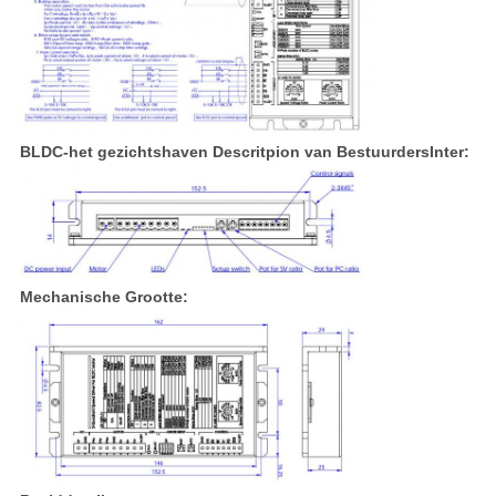
BLDC-het gezichtshaven Descritpion van BestuurdersInter:
Mechanische Grootte: