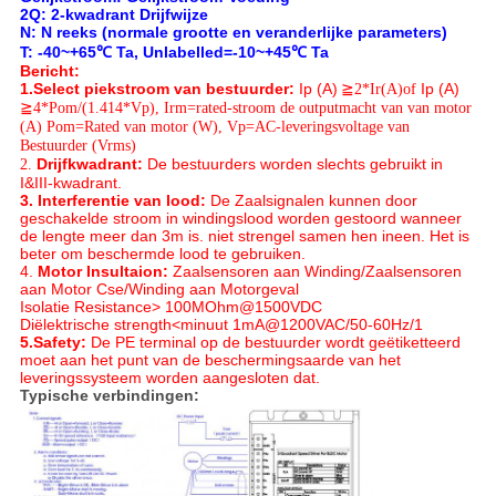
2Q: 2-kwadrant Drijfwijze
N: N reeks (normale grootte en veranderlijke parameters)
T: -40~+65℃ Ta, Unlabelled=-10~+45℃ Ta
Bericht:
1.Select piekstroom van bestuurder:
Ip (A)
≧
2*Ir(A)of
Ip (A)
≧4*Pom/
(1.414*Vp), Irm=rated-stroom de outputmacht van van motor
(A) Pom=Rated van motor (W), Vp=AC-leveringsvoltage van
Bestuurder (Vrms)
2.
Drijfkwadrant:
De bestuurders worden slechts gebruikt in
I&III-kwadrant.
3. Interferentie van lood:
De Zaalsignalen kunnen door
geschakelde stroom in windingslood worden gestoord wanneer
de lengte meer dan 3m is. niet strengel samen hen ineen. Het is
beter om beschermde lood te gebruiken.
4.
Motor Insultaion:
Zaalsensoren aan Winding/Zaalsensoren
aan Motor Cse/Winding aan Motorgeval
Isolatie Resistance> 100MOhm@1500VDC
Diëlektrische strength<minuut 1mA@1200VAC/50-60Hz/1
5.Safety:
De PE terminal op de bestuurder wordt geëtiketteerd
moet aan het punt van de beschermingsaarde van het
leveringssysteem worden aangesloten dat.
Typische verbindingen: