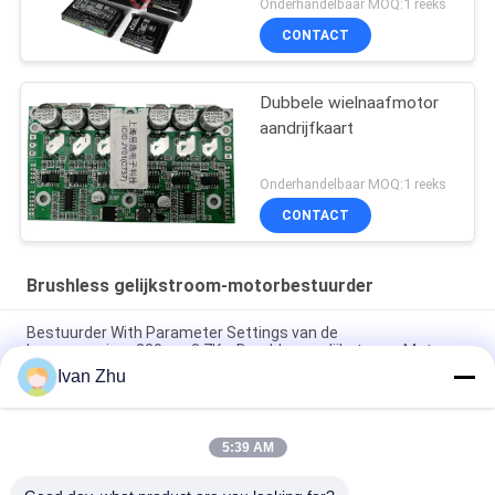
Onderhandelbaar MOQ:1 reeks
gelijkstroom Motor op
CONTACT
Dubbele wielnaafmotor
aandrijfkaart
Onderhandelbaar MOQ:1 reeks
CONTACT
Brushless gelijkstroom-motorbestuurder
Bestuurder With Parameter Settings van de
hoogspannings220vac 3.7Kw Brushless gelijkstroom Motor
Ivan Zhu
Heatsink Geen van de de Motorbestuurder van Hall Brushless
gelijkstroom Raad van Speed Motor Controller
5:39 AM
150W 3 Phase Brushless DC Motor Driver V8.8D For
Sensorless DC Motor