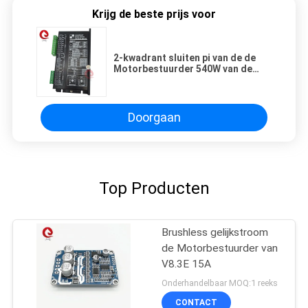
Krijg de beste prijs voor
2-kwadrant sluiten pi van de de
Motorbestuurder 540W van de
Lijncontrole 36VDC Brushless de
Motorcontrole blsd3630dc-2q-n
Doorgaan
Top Producten
Brushless gelijkstroom
de Motorbestuurder van
V8.3E 15A
Onderhandelbaar MOQ:1 reeks
CONTACT