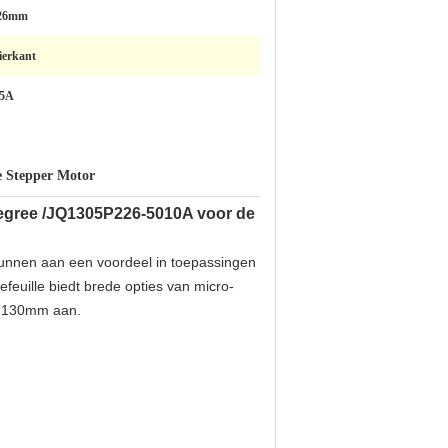
26mm
ierkant
.5A
e Stepper Motor
egree /JQ1305P226-5010A voor de
kunnen aan een voordeel in toepassingen
feuille biedt brede opties van micro-
ot 130mm aan.