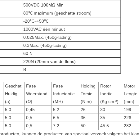
500VDC 100MΩ Min
80℃ maximum (geschatte stroom)
-20℃~+50℃
1000VAC één minuut
0.025Max. (450g-lading)
0.3Max. (450g-lading)
60 N
220N (20mm van de flens)
B
t
Geschat
Fase
Fase
Holding
Rotor
Motor
Huidig
Weerstand
Inductantie
Torsie
Inertie
Lengte
(a)
(Ω)
(MH)
(N.m)
(Kg.cm ²)
(mm)
5.0
0,45
5.2
26
30
199
5.0
0,5
6.5
36
35
226
5.0
0,5
7.2
50
45.5
282
 producten, kunnen de producten van speciaal verzoek volgens het kl