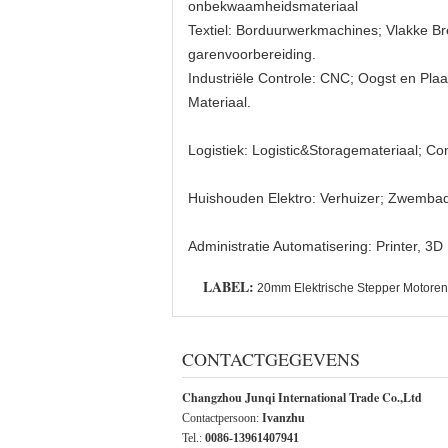
onbekwaamheidsmateriaal
Textiel: Borduurwerkmachines; Vlakke 
garenvoorbereiding.
Industriële Controle: CNC; Oogst en Plaa
Materiaal.
Logistiek: Logistic&Storagemateriaal; 
Huishouden Elektro: Verhuizer; Zwembad
Administratie Automatisering: Printer, 3D 
LABEL:
20mm Elektrische Stepper Motoren
CONTACTGEGEVENS
Changzhou Junqi International Trade Co.,Ltd
Contactpersoon:
Ivanzhu
Tel.:
0086-13961407941