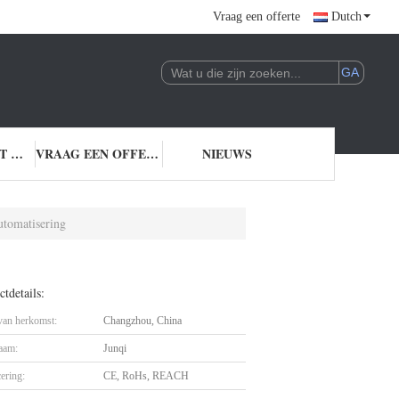
Vraag een offerte
Dutch
NEEM CONTACT MET ONS OP
VRAAG EEN OFFERTE
NIEUWS
tomatisering
tdetails:
 van herkomst:
Changzhou, China
aam:
Junqi
cering:
CE, RoHs, REACH