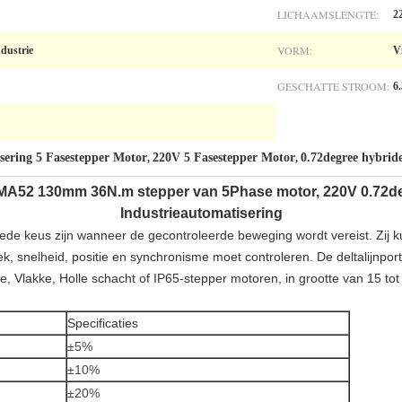
LICHAAMSLENGTE:
2
VORM:
dustrie
V
GESCHATTE STROOM:
6
sering 5 Fasestepper Motor
220V 5 Fasestepper Motor
0.72degree hybrid
,
,
EMA52 130mm 36N.m stepper van 5Phase motor, 220V 0.72d
Industrieautomatisering
de keus zijn wanneer de gecontroleerde beweging wordt vereist. Zij 
 snelheid, positie en synchronisme moet controleren. De deltalijnporte
e, Vlakke, Holle schacht of IP65-stepper motoren, in grootte van 15 t
Specificaties
±5%
±10%
±20%