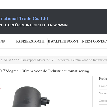
national Trade Co.,Ltd
TE CREËREN. INTEGRITEIT EN WIN-WIN.
ONS
FABRIEKSTOCHT
KWALITEITSCONTROLE
NEMA52 5 Fasestepper Motor 220V 0.72degree 130mm voor de Industrieau
72degree 130mm voor de Industrieautomatisering
Produc
Plaats
Merkn
Certifi