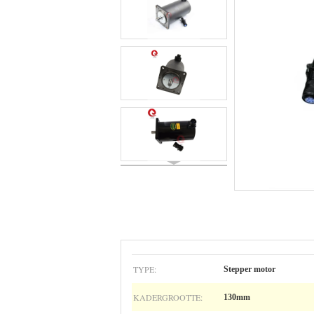
TYPE:
Stepper motor
KADERGROOTTE:
130mm