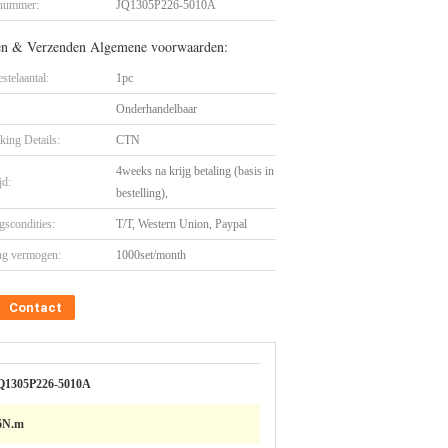
nummer:
JQ1305P226-5010A
en & Verzenden Algemene voorwaarden:
stelaantal:
1pc
Onderhandelbaar
king Details:
CTN
4weeks na krijg betaling (basis in
jd:
bestelling),
gscondities:
T/T, Western Union, Paypal
ng vermogen:
1000set/month
Contact
Q1305P226-5010A
6N.m