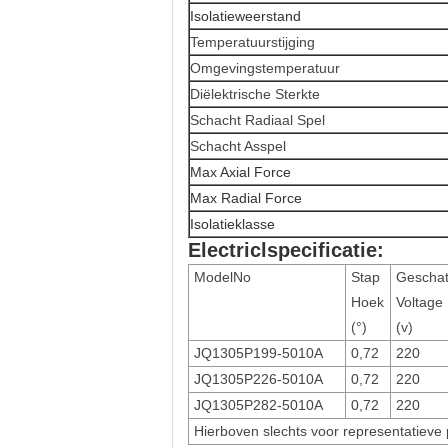
Isolatieweerstand
Temperatuurstijging
Omgevingstemperatuur
Diëlektrische Sterkte
Schacht Radiaal Spel
Schacht Asspel
Max Axial Force
Max Radial Force
Isolatieklasse
Electriclspecificatie:
ModelNo
Stap
Gescha
Hoek
Voltage
(°)
(v)
JQ1305P199-5010A
0,72
220
JQ1305P226-5010A
0,72
220
JQ1305P282-5010A
0,72
220
Hierboven slechts voor representatieve