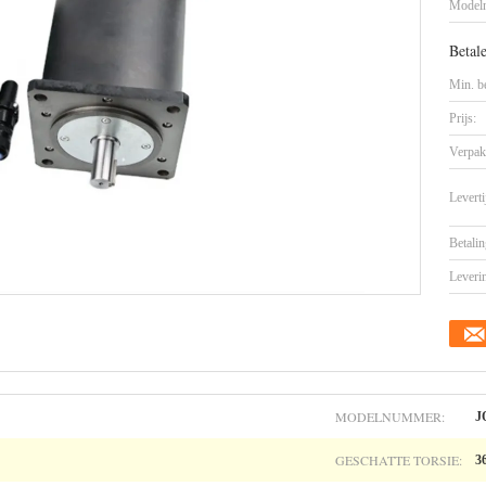
Model
Betal
Min. be
Prijs:
Verpak
Leverti
Betalin
Leveri
MODELNUMMER:
J
GESCHATTE TORSIE:
3