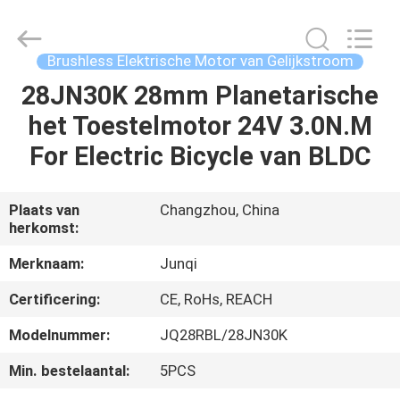
2026
Changzhou
Junqi
International
Trade
Brushless Elektrische Motor van Gelijkstroom
Co.,Ltd.
All
Rights
28JN30K 28mm Planetarische
THUIS
Reserved.
het Toestelmotor 24V 3.0N.M
PRODUCTEN
For Electric Bicycle van BLDC
OVER
Plaats van
Changzhou, China
herkomst:
ONS
Merknaam:
Junqi
FABRIEKSTOCHT
Certificering:
CE, RoHs, REACH
Modelnummer:
JQ28RBL/28JN30K
KWALITEITSCONTROLE
Min. bestelaantal:
5PCS