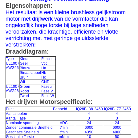
Eigenschappen:
Het resultaat is een kleine brushless gelijkstroom
motor met drijfwerk van de vormfactor die kan
ongelooflijk hoge torsie bij lage snelheden
veroorzaken, die krachtige, efficiënte en vlotte
verrichting met met geringe geluidssterkte
verstrekken!
Draaddiagram:
Type
Kleur
Functies
UL1007
Geel
Vcc
AWG26
Blauw
Ha
Sinaasappel
Hb
Bruin
Hc
Wit
GND
UL1007
Groen
Faseu
AWG26
Rood
Fase V
Zwart
Fase W
Het drijven Motorspecificatie:
Punt
Eenheid
JQ28BL38-2460
JQ28BL77-2460
Aantal polen
4
4
Aantal Fase
3
3
Nominale spanning
VDC
24
24
Zonder commissie Snelheid
t/min
6000
6000
Geschatte Snelheid
t/min
4350
4000
Geschatte Torsie
mN.m
10
50