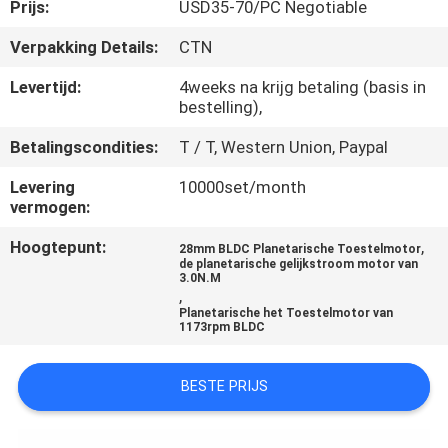
NEEM
Prijs:
USD35-70/PC Negotiable
CONTACT
Verpakking Details:
CTN
MET
Levertijd:
4weeks na krijg betaling (basis in
ONS
bestelling),
OP
Betalingscondities:
T / T, Western Union, Paypal
Levering
10000set/month
NIEUWS
vermogen:
Hoogtepunt:
,
28mm BLDC Planetarische Toestelmotor
de planetarische gelijkstroom motor van
VRAAG
3.0N.M
,
EEN
Planetarische het Toestelmotor van
1173rpm BLDC
OFFERTE
BESTE PRIJS
SITEMAP