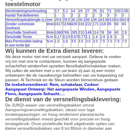
toestelmotor
Verminderingsverhouding
3.7
5.2
14
19
27
35
51
71
100
139
Aantal Toesteltreinen
1
1
2
2
2
2
3
3
3
3
Versnellingsbaklengte (L)
mm
29.0
29.0
36.1
36.1
36.1
36.1
43.0
43.0
43.0
43.0
Zonder commissie
t/min
1617
1158
429
316
222
171
118
85
60
43
Snelheid
Geschatte Snelheid
t/min
1080
769
285
210
148
114
78
56
40
2.9
Geschatte Torsie
N.m
0,17
0,23
0,57
0,77
1.1
1.4
1.9
2.6
3
3
Max.Permissible lading
N.m
1.0
1.0
3.5
3.5
3.5
3.5
7.5
7.5
7.5
7.5
in een korte tijd
Wij kunnen de Extra dienst leveren:
Als deze motor niet met uw verzoek aanpast. Gelieve te voelen
vrij om met ons te contacteren, kunnen wij aangepaste
schacht/het winden/het opzetten flens/kabel/schakelaar maken.
Wij zullen de werken met u en uw team zij aan zij een motor
ontwerpen die de nauwkeurige behoeften van uw toepassing zal
passen. Al Techniek en de Steun worden binnenshuis gedaan.
De toebehorendienst: Rem, schakelaar, Codeur
Aangepast Ontwerp: Het aangepaste Winden, Aangepaste
Flens, Aangepaste Schacht….
De dienst van de versnellingsbaklevering:
De JUNQI-waaier van versnellingsbakken omvat
Aansporingsversnellingsbakken, ideaal voor lage
torsietoepassingen; en hoog rendement planetarische
versnellingsbakken meest geschikt voor precisie en hoog
torsiegebruik. Onze portefeuille biedt uitgebreide opties van
kleine versnellingsbakken van 8 tot 80mm in diameter aan