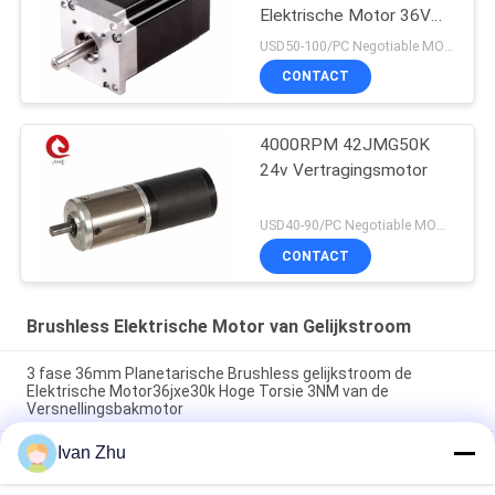
Elektrische Motor 36VDC
3000RPM 0.6N.M van
USD50-100/PC Negotiable MOQ:5PCS
gelijkstroom
CONTACT
4000RPM 42JMG50K
24v Vertragingsmotor
USD40-90/PC Negotiable MOQ:5PCS
CONTACT
Brushless Elektrische Motor van Gelijkstroom
3 fase 36mm Planetarische Brushless gelijkstroom de
Elektrische Motor36jxe30k Hoge Torsie 3NM van de
Versnellingsbakmotor
Ivan Zhu
33mm 24V BLDC van 3.0N.M Planetarische Toestelmotor voor
de Elektrische Fiets van de Bootauto