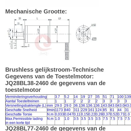
Mechanische Grootte:
Brushless gelijkstroom-Technische
Gegevens van de Toestelmotor:
JQ28BL38-2460 de gegevens van de
toestelmotor
Verminderingsverhouding
3.7
5.2
14
19
27
35
51
71
100
139
Aantal Toesteltreinen
1
1
2
2
2
2
3
3
3
3
Versnellingsbaklengte (L)
mm
29.0
29.0
36.1
36.1
36.1
36.1
43.0
43.0
43.0
43.
Geschatte Snelheid
t/min
1173
840
311
229
161
124
85
61
44
31
Geschatte Torsie
N.m
0,033
0,047
0,11
0,15
0,22
0,28
0,37
0,52
0,73
1.0
Max.Permissible lading
N.m
1.0
1.0
3.5
3.5
3.5
3.5
7.5
7.5
7.5
7.5
in een korte tijd
JQ28BL77-2460 de gegevens van de