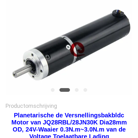
PRIVACYBELEID
Productomschrijving
Planetarische de Versnellingsbakbldc
Motor van JQ28RBL/28JN30K Dia28mm
OD, 24V-Waaier 0.3N.m~3.0N.m van de
Voltage Toelaatbare Lading