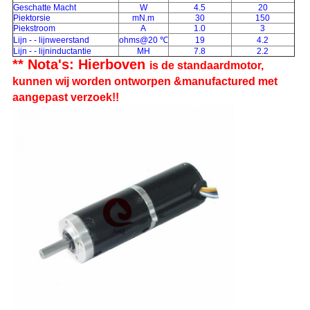
Geschatte Macht
W
4.5
20
Piektorsie
mN.m
30
150
Piekstroom
A
1.0
3
Lijn - - lijnweerstand
ohms@20 ℃
19
4.2
Lijn - - lijninductantie
MH
7.8
2.2
** Nota's: Hierboven
is de standaardmotor,
kunnen wij worden ontworpen &manufactured met
aangepast verzoek!!