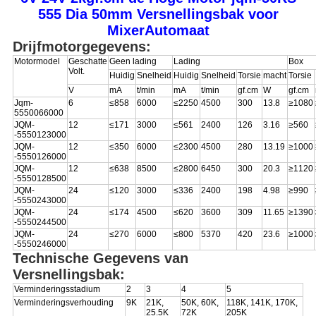
555 Dia 50mm Versnellingsbak voor
MixerAutomaat
Drijfmotorgegevens:
Motormodel
Geschatte
Geen lading
Lading
Box
Volt.
Huidig
Snelheid
Huidig
Snelheid
Torsie
macht
Torsie
V
mA
t/min
mA
t/min
gf.cm
W
gf.cm
Jqm-
6
≤858
6000
≤2250
4500
300
13.8
≥1080
5550066000
JQM-
12
≤171
3000
≤561
2400
126
3.16
≥560
-
5550123000
JQM-
12
≤350
6000
≤2300
4500
280
13.19
≥1000
-
5550126000
JQM-
12
≤638
8500
≤2800
6450
300
20.3
≥1120
-
5550128500
JQM-
24
≤120
3000
≤336
2400
198
4.98
≥990
-
5550243000
JQM-
24
≤174
4500
≤620
3600
309
11.65
≥1390
-
5550244500
JQM-
24
≤270
6000
≤800
5370
420
23.6
≥1000
-
5550246000
Technische Gegevens van
Versnellingsbak:
Verminderingsstadium
2
3
4
5
Verminderingsverhouding
9K
21K,
50K, 60K,
118K, 141K, 170K,
25.5K
72K
205K