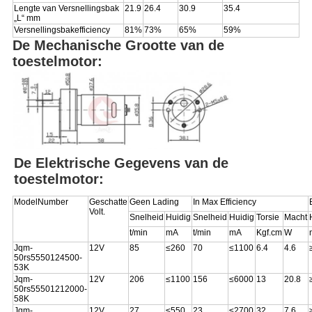
Lengte van Versnellingsbak
21.9
26.4
30.9
35.4
„L“ mm
Versnellingsbakefficiency
81%
73%
65%
59%
De Mechanische Grootte van de
toestelmotor:
De Elektrische Gegevens van de
toestelmotor:
ModelNumber
Geschatte
Geen Lading
In Max Efficiency
Volt.
Snelheid
Huidig
Snelheid
Huidig
Torsie
Macht
t/min
mA
t/min
mA
Kgf.cm
W
Jqm-
12V
85
≤260
70
≤1100
6.4
4.6
50rs5550124500-
53K
Jqm-
12V
206
≤1100
156
≤6000
13
20.8
50rs55501212000-
58K
Jqm-
12V
27
≤550
23
≤2700
32
7.6