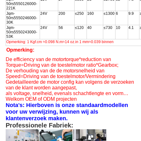
50rs5550126000-
221K
Jqm-
24V
200
≤250
160
≤1300
6
9.9
50rs5550246000-
30K
Jqm-
24V
56
≤120
40
≤730
10
4.1
50rs5550243000-
53K
Opmerking: 1 Kgf.cm ≈0.098 N.m≈14 oz.in 1 mm≈0.039 binnen
Opmerking:
De efficiency van de motortorque*reduction van
Torque=Driving van de toestelmotor ratio*Gearbox;
De verhouding van de de motorsnelheid van
Speed=Driving van de toestelmotor/Vermindering
Gedetailleerde de motor config kan volgens de verzoeken
van de klant worden aangepast,
als voltage, snelheid, evenals schachtlengte en vorm…
Welkom OEM of ODM projecten
Nota's: Hierboven is onze standaardmodellen
voor uw verwijzing, kunnen wij als
klantenverzoek maken.
Professionele Fabriek: