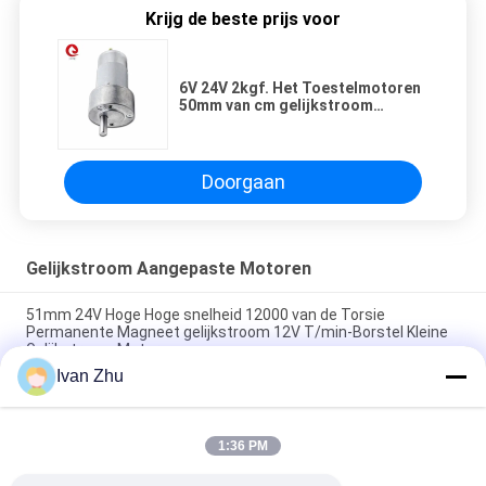
Krijg de beste prijs voor
6V 24V 2kgf. Het Toestelmotoren
50mm van cm gelijkstroom
Versnellingsbak voor
MixerAutomaat
Doorgaan
Gelijkstroom Aangepaste Motoren
51mm 24V Hoge Hoge snelheid 12000 van de Torsie
Permanente Magneet gelijkstroom 12V T/min-Borstel Kleine
Gelijkstroom Motor
Ivan Zhu
1N.M 24VDC Aangepaste Motorenworm 46mm
Versnellingsbakmotor voor Medische Machine
1:36 PM
370 46mm 6V 24V 12v Hoge Ingesloten Torsiemotor ROHS
123rpm