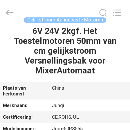
2026
Changzhou
Junqi
International
Trade
Gelijkstroom Aangepaste Motoren
Co.,Ltd.
All
Rights
6V 24V 2kgf. Het
THUIS
Reserved.
Toestelmotoren 50mm van
PRODUCTEN
cm gelijkstroom
Versnellingsbak voor
OVER
MixerAutomaat
ONS
Plaats van
China
herkomst:
FABRIEKSTOCHT
Merknaam:
Junqi
KWALITEITSCONTROLE
Certificering:
CE,ROHS, UL
Modelnummer:
Jqm-50RS555