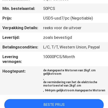
NEEM
Min. bestelaantal:
50PCS
CONTACT
MET
Prijs:
USD5-usd7/pc (Negotiable)
ONS
Verpakking Details:
reeks voor de uitvoer
OP
Levertijd:
zoals bevestigd
Betalingscondities:
L/C, T/T, Western Union, Paypal
NIEUWS
Levering
10000PCS/Month
vermogen:
VRAAG
Hoogtepunt:
de Aangepaste Motoren van 2kgf.cm
EEN
gelijkstroom
,
OFFERTE
de vermindering van het de elektrische
motortoestel van 2kgf.cm
,
944rpm gelijkstroom Aangepaste Motoren
SITEMAP
BESTE PRIJS