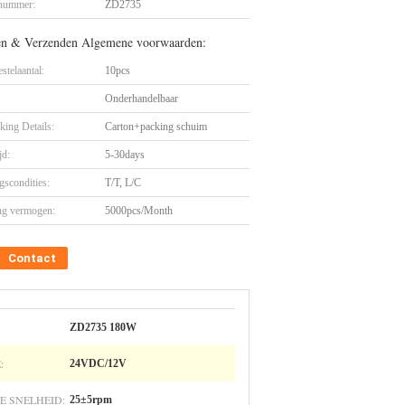
nummer:
ZD2735
en & Verzenden Algemene voorwaarden:
stelaantal:
10pcs
Onderhandelbaar
king Details:
Carton+packing schuim
jd:
5-30days
gscondities:
T/T, L/C
ng vermogen:
5000pcs/Month
Contact
ZD2735 180W
:
24VDC/12V
E SNELHEID:
25±5rpm