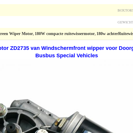
BOXTORS
GEWICHT
reen Wiper Motor
180W compacte ruitewissermotor
180w achterRuitewi
,
,
tor ZD2735 van Windschermfront wipper voor Door
Busbus Special Vehicles