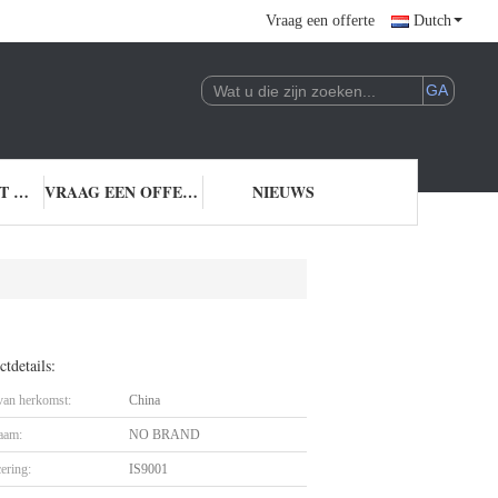
Vraag een offerte
Dutch
NEEM CONTACT MET ONS OP
VRAAG EEN OFFERTE
NIEUWS
tdetails:
 van herkomst:
China
aam:
NO BRAND
cering:
IS9001