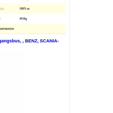
IE:
100N.m
:
4950g
ssermotor
gangsbus, , BENZ, SCANIA-