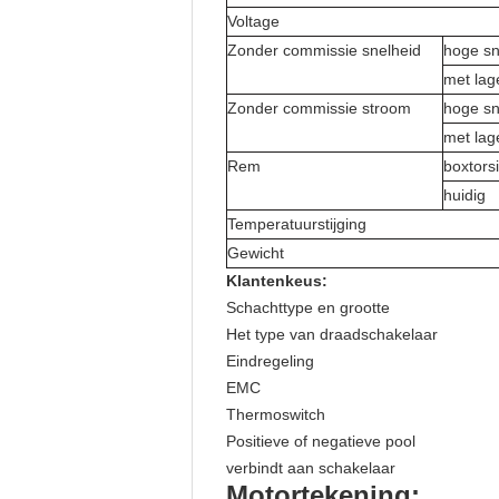
Voltage
Zonder commissie snelheid
hoge sn
met lag
Zonder commissie stroom
hoge sn
met lag
Rem
boxtors
huidig
Temperatuurstijging
Gewicht
Klantenkeus:
Schachttype en grootte
Het type van draadschakelaar
Eindregeling
EMC
Thermoswitch
Positieve of negatieve pool
verbindt aan schakelaar
Motortekening: