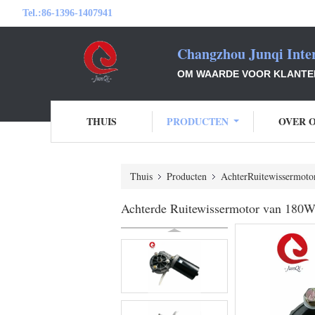
Tel.:
86-1396-1407941
Changzhou Junqi Inter
OM WAARDE VOOR KLANTEN 
THUIS
PRODUCTEN
OVER 
Thuis
Producten
AchterRuitewissermoto
Achterde Ruitewissermotor van 18