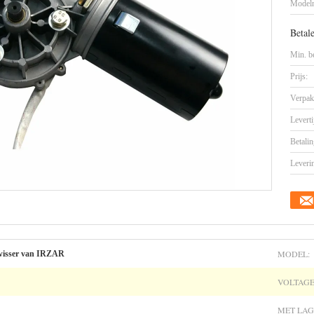
Model
Betal
Min. be
Prijs:
Verpak
Leverti
Betalin
Leveri
MODEL:
wisser van IRZAR
VOLTAGE
MET LAG