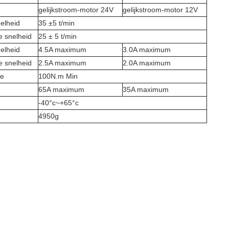
gelijkstroom-motor 24V
gelijkstroom-motor 12V
elheid
35 ±5 t/min
e snelheid
25 ± 5 t/min
elheid
4.5A maximum
3.0A maximum
e snelheid
2.5A maximum
2.0A maximum
ie
100N.m Min
65A maximum
35A maximum
-40°c~+65°c
4950g