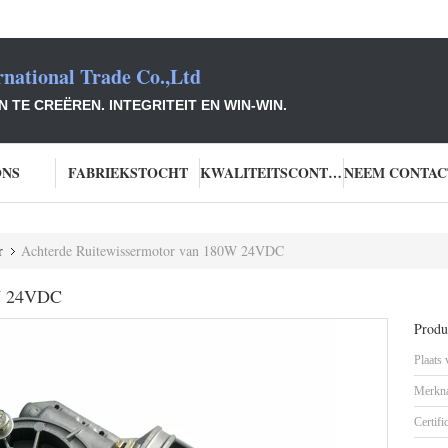
national Trade Co.,Ltd
TE CREËREN. INTEGRITEIT EN WIN-WIN.
ONS
FABRIEKSTOCHT
KWALITEITSCONTROLE
r
Achterde Ruitewissermotor van 180W 24VDC
0W 24VDC
Produc
Plaats
Merkn
Certifi