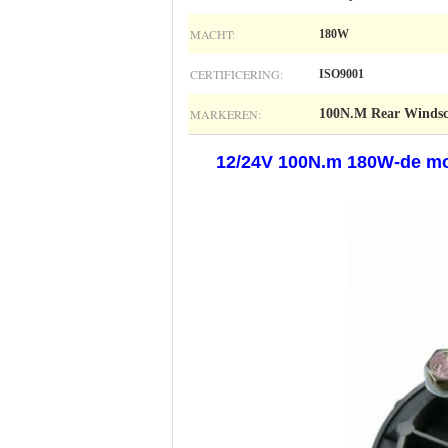
MACHT:
180W
CERTIFICERING:
ISO9001
MARKEREN:
100N.M Rear Windsc
12/24V 100N.m 180W-de mo