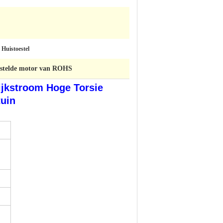
, Huistoestel
orstelde motor van ROHS
ijkstroom Hoge Torsie
tuin