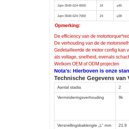
Jqm-3540-024-4500
24
≤45
Jqm-3540-024-7000
24
≤38
Opmerking:
De efficiency van de motortorque*re
De verhouding van de de motorsnelh
Gedetailleerde de motor config kan 
als voltage, snelheid, evenals scha
Welkom OEM of ODM projecten
Nota's: Hierboven is onze sta
Technische Gegevens van V
Aantal stadia
2
Verminderingsverhouding
9k
Versnellingsbaklengte „L“ mm
21.9