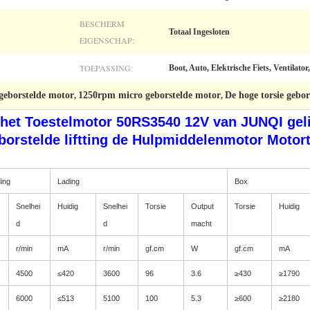
BESCHERM
Totaal Ingesloten
EIGENSCHAP:
TOEPASSING:
Boot, Auto, Elektrische Fiets, Ventilator
geborstelde motor
1250rpm micro geborstelde motor
De hoge torsie geb
,
,
 het Toestelmotor 50RS3540 12V van JUNQI gel
orstelde liftting de Hulpmiddelenmotor Motor
ing
Lading
Box
Snelhei
Huidig
Snelhei
Torsie
Output
Torsie
Huidig
d
d
macht
r/min
mA
r/min
gf.cm
W
gf.cm
mA
4500
≤420
3600
96
3.6
≥430
≥1790
6000
≤513
5100
100
5.3
≥600
≥2180