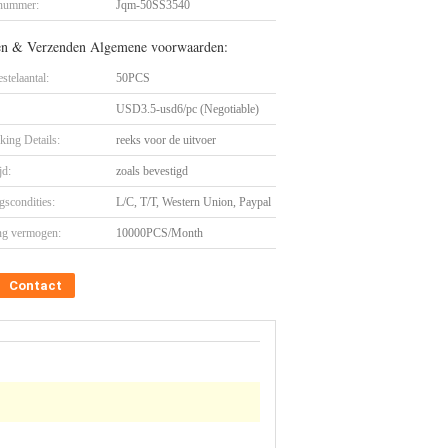
nummer:
Jqm-50SS3540
en & Verzenden Algemene voorwaarden:
stelaantal:
50PCS
USD3.5-usd6/pc (Negotiable)
king Details:
reeks voor de uitvoer
jd:
zoals bevestigd
gscondities:
L/C, T/T, Western Union, Paypal
ng vermogen:
10000PCS/Month
Contact