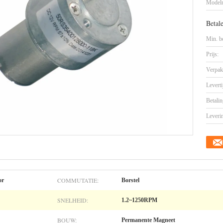
Model
Betal
Min. be
Prijs:
Verpak
Leverti
Betalin
Leveri
COMMUTATIE:
or
Borstel
SNELHEID:
1.2~1250RPM
BOUW:
Permanente Magneet