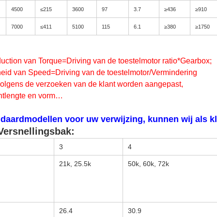
4500
≤215
3600
97
3.7
≥436
≥910
7000
≤411
5100
115
6.1
≥380
≥1750
duction van Torque=Driving van de toestelmotor ratio*Gearbox;
eid van Speed=Driving van de toestelmotor/Vermindering
volgens de verzoeken van de klant worden aangepast,
chtlengte en vorm…
ndaardmodellen voor uw verwijzing, kunnen wij als 
ersnellingsbak:
3
4
21k, 25.5k
50k, 60k, 72k
26.4
30.9