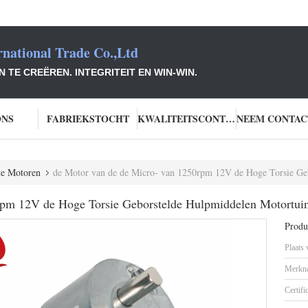
national Trade Co.,Ltd
TE CREËREN. INTEGRITEIT EN WIN-WIN.
ONS
FABRIEKSTOCHT
KWALITEITSCONTROLE
te Motoren
de Motor van de de Micro- van 1250rpm 12V de Hoge Torsie Geb
pm 12V de Hoge Torsie Geborstelde Hulpmiddelen Motortuin 
Produc
Plaats
Merkn
Certifi