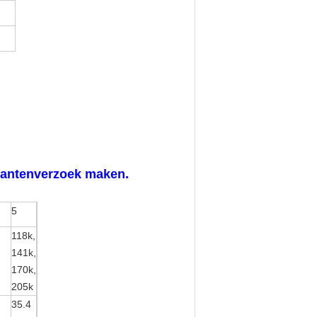
klantenverzoek maken.
5
118k,
141k,
170k,
205k
35.4