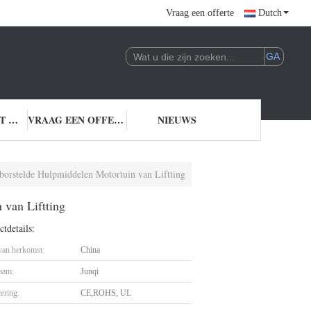
Vraag een offerte
Dutch
NEEM CONTACT MET ONS OP
VRAAG EEN OFFERTE
NIEUWS
orstelde Hulpmiddelen Motortuin van Liftting
van Liftting
tdetails:
 van herkomst:
China
aam:
Junqi
cering:
CE,ROHS, UL