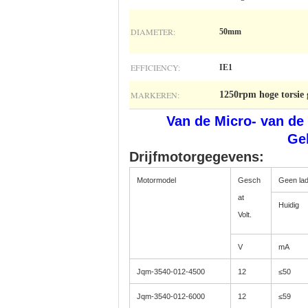
DIAMETER:
50mm
EFFICIENCY:
IE1
MARKEREN:
1250rpm hoge torsie 
Van de Micro- van de
Geb
Drijfmotorgegevens:
Motormodel
Gesch
Geen lad
at
Huidig
Volt.
V
mA
Jqm-3540-012-4500
12
≤50
Jqm-3540-012-6000
12
≤59