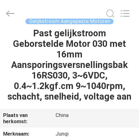
2026
Changzhou
Junqi
International
Trade
Gelijkstroom Aangepaste Motoren
Co.,Ltd.
All
Rights
Past gelijkstroom
THUIS
Reserved.
Geborstelde Motor 030 met
PRODUCTEN
16mm
Aansporingsversnellingsbak
OVER
16RS030, 3~6VDC,
ONS
0.4~1.2kgf.cm 9~1040rpm,
schacht, snelheid, voltage aan
FABRIEKSTOCHT
Plaats van
China
KWALITEITSCONTROLE
herkomst:
Merknaam:
Junqi