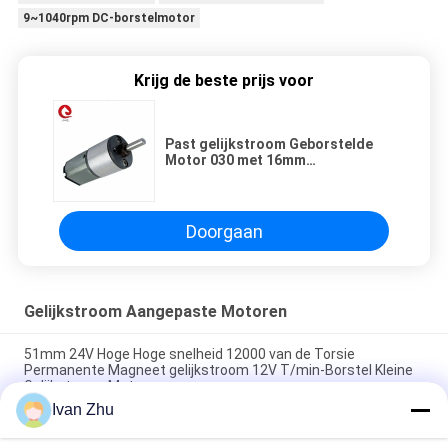
9~1040rpm DC-borstelmotor
Krijg de beste prijs voor
Past gelijkstroom Geborstelde
Motor 030 met 16mm
Aansporingsversnellingsbak
16RS030, 3~6VDC, 0.4~1.2kgf.cm
9~1040rpm, schacht, snelheid,
voltage aan
Doorgaan
Gelijkstroom Aangepaste Motoren
51mm 24V Hoge Hoge snelheid 12000 van de Torsie
Permanente Magneet gelijkstroom 12V T/min-Borstel Kleine
Gelijkstroom Motor
Ivan Zhu
1N.M 24VDC Aangepaste Motorenworm 46mm
Versnellingsbakmotor voor Medische Machine