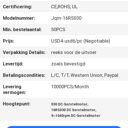
NEEM
Certificering:
CE,ROHS, UL
CONTACT
Modelnummer:
Jqm-16RS030
MET
Min. bestelaantal:
50PCS
ONS
OP
Prijs:
USD4-usd6/pc (Negotiable)
Verpakking Details:
reeks voor de uitvoer
NIEUWS
Levertijd:
zoals bevestigd
Betalingscondities:
L/C, T/T, Western Union, Paypal
VRAAG
EEN
Levering
10000PCS/Month
vermogen:
OFFERTE
Hoogtepunt:
,
030 DC-borstelmotor
,
16RS030 DC borstelmotor
SITEMAP
9~1040rpm DC-borstelmotor