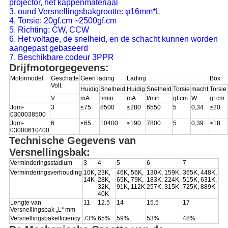
projector, het kappenmateriaal
3. ound Versnellingsbakgrootte: φ16mm*L
4. Torsie: 20gf.cm ~2500gf.cm
5. Richting: CW, CCW
6. Het voltage, de snelheid, en de schacht kunnen worden
aangepast gebaseerd
7. Beschikbare codeur 3PPR
Drijfmotorgegevens:
Motormodel
Geschatte
Geen lading
Lading
Box
Volt.
Huidig
Snelheid
Huidig
Snelheid
Torsie
macht
Torsie
V
mA
t/min
mA
t/min
gf.cm
W
gf.cm
Jqm-
3
≤75
8500
≤280
6550
5
0,34
≥20
0300038500
Jqm-
6
≤65
10400
≤190
7800
5
0,39
≥18
03000610400
Technische Gegevens van
Versnellingsbak:
Verminderingsstadium
3
4
5
6
7
Verminderingsverhouding
10K,
23K,
46K, 56K,
130K, 159K,
365K, 448K,
14K
28K,
65K, 79K,
183K, 224K,
515K, 631K,
32K,
91K, 112K
257K, 315K
725K, 889K
40K
Lengte van
11
12.5
14
15.5
17
Versnellingsbak „L“ mm
Versnellingsbakefficiency
73%
65%
59%
53%
48%