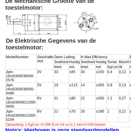
De Mechanische Grootte van de
toestelmotor:
De Elektrische Gegevens van de
toestelmotor:
ModelNumber
Geschatte
Geen Lading
In Max Efficiency
Volt.
Snelheid
Huidig
Snelheid
Huidig
Torsie
Macht
t/min
mA
t/min
mA
Kgf.cm
W
Jqm-
3V
33
≤85
30
≤150
0,4
0,12
16rs0300038500-
257K
Jqm-
3V
19
≤115
14
≤300
0,9
0,13
16rs0300038500-
448K
Jqm-
6V
31
≤80
22
≤300
1.2
0,27
16rs03000611500-
365K
Jqm-
6V
22
≤70
20
≤190
1
0,21
16rs03000611500-
515K
Opmerking: 1 Kgf.cm ≈0.098 N.m≈14 oz.in 1 mm≈0.039 binnen
Nota's: Hierboven is onze standaardmodellen