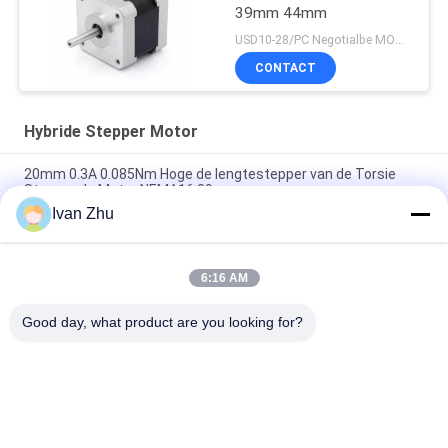
39mm 44mm
USD10-28/PC Negotialbe MOQ:10pcs
CONTACT
Hybride Stepper Motor
20mm 0.3A 0.085Nm Hoge de lengtestepper van de Torsie
Stappende Motor NEMA16 39mm
Ivan Zhu
NEMA14 35mm 1.8degree 2 fase Hybride Stepper Motoren
26mm 0.28A 0.07Nm
6:16 AM
0.06Nm elektrische Stepper de lengte0.67a stroom van het
Motorennema11 28mm 32mm lichaam
Good day, what product are you looking for?
populaire categorieën
Alle
Brushless 
Brushless 
Elektrische Motor 
Gelijkstroom-