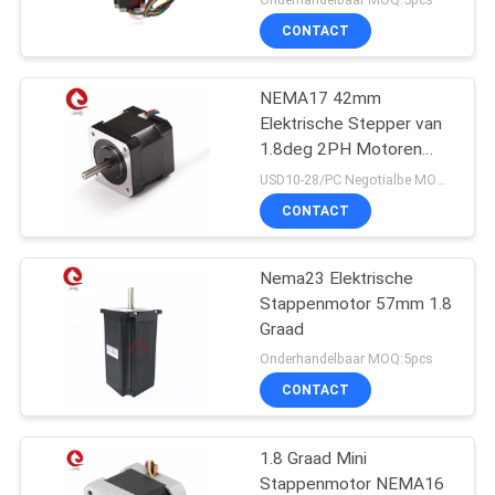
CONTACT
NEMA17 42mm
Elektrische Stepper van
1.8deg 2PH Motoren
25mm 60mm lengte voor
USD10-28/PC Negotialbe MOQ:10pcs
3D Printer
CONTACT
Nema23 Elektrische
Stappenmotor 57mm 1.8
Graad
Onderhandelbaar MOQ:5pcs
CONTACT
1.8 Graad Mini
Stappenmotor NEMA16