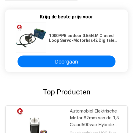
Krijg de beste prijs voor
1000PPR codeur 0.55N.M Closed
Loop Servo-Motorhss42 Digitale
Bestuurder
Doorgaan
Top Producten
Automobiel Elektrische
Motor 82mm van de 1,8
Graad500vac Hybride
Stap Hoge Torsie
Onderhandelbaar MOQ:5pcs