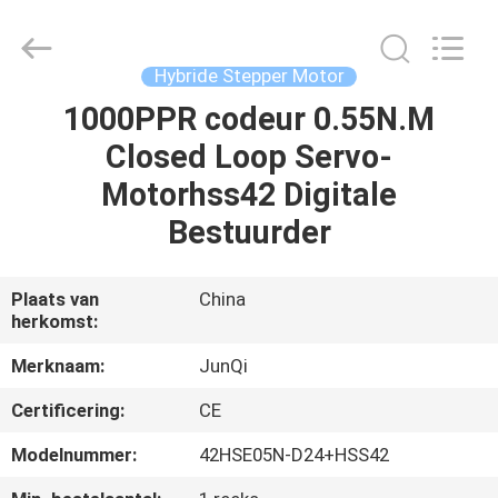
2026
Changzhou
Junqi
International
Trade
Hybride Stepper Motor
Co.,Ltd.
All
Rights
1000PPR codeur 0.55N.M
THUIS
Reserved.
Closed Loop Servo-
PRODUCTEN
Motorhss42 Digitale
Bestuurder
OVER
ONS
Plaats van
China
herkomst:
FABRIEKSTOCHT
Merknaam:
JunQi
Certificering:
CE
KWALITEITSCONTROLE
Modelnummer:
42HSE05N-D24+HSS42