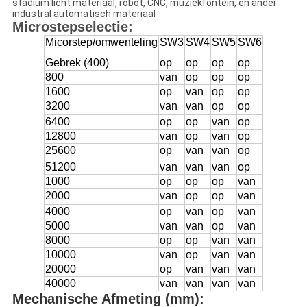
stadium licht materiaal, robot, CNC, muziekfontein, en ander
industral automatisch materiaal
Microstepselectie:
Micorstep/omwenteling
SW3
SW4
SW5
SW6
Gebrek (400)
op
op
op
op
800
van
op
op
op
1600
op
van
op
op
3200
van
van
op
op
6400
op
op
van
op
12800
van
op
van
op
25600
op
van
van
op
51200
van
van
van
op
1000
op
op
op
van
2000
van
op
op
van
4000
op
van
op
van
5000
van
van
op
van
8000
op
op
van
van
10000
van
op
van
van
20000
op
van
van
van
40000
van
van
van
van
Mechanische Afmeting (mm):