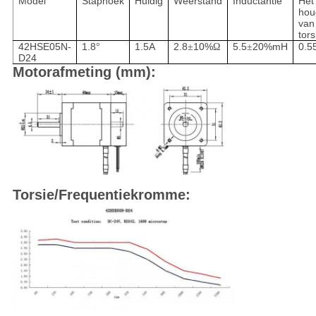
Model
Staphoek
Huidig
Weerstand
Inductantie
Het
hou
van
tors
42HSE05N-
1.8
1.5A
2.8
10%
5.5
20%mH
0.5
°
±
Ω
±
D24
Motorafmeting (mm):
Torsie/Frequentiekromme: