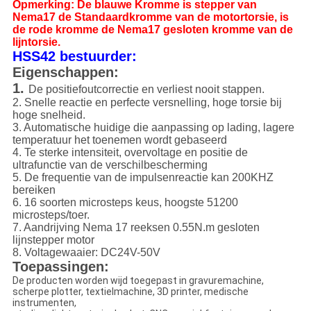
Opmerking: De blauwe Kromme is stepper van
Nema17 de Standaardkromme van de motortorsie, is
de rode kromme de Nema17 gesloten kromme van de
lijntorsie.
HSS42 bestuurder:
Eigenschappen:
1.
De positiefoutcorrectie en verliest nooit stappen.
2. Snelle reactie en perfecte versnelling, hoge torsie bij
hoge snelheid.
3. Automatische huidige die aanpassing op lading, lagere
temperatuur het toenemen wordt gebaseerd
4. Te sterke intensiteit, overvoltage en positie de
ultrafunctie van de verschilbescherming
5. De frequentie van de impulsenreactie kan 200KHZ
bereiken
6. 16 soorten microsteps keus, hoogste 51200
microsteps/toer.
7. Aandrijving Nema 17 reeksen 0.55N.m gesloten
lijnstepper motor
8. Voltagewaaier: DC24V-50V
Toepassingen:
De producten worden wijd toegepast in gravuremachine,
scherpe plotter, textielmachine, 3D printer, medische
instrumenten,