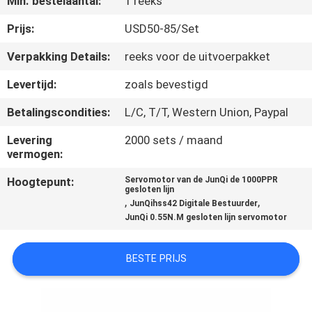
Min. bestelaantal:
1 reeks
NEEM
CONTACT
Prijs:
USD50-85/Set
MET
Verpakking Details:
reeks voor de uitvoerpakket
ONS
Levertijd:
zoals bevestigd
OP
Betalingscondities:
L/C, T/T, Western Union, Paypal
Levering
2000 sets / maand
NIEUWS
vermogen:
Hoogtepunt:
Servomotor van de JunQi de 1000PPR
VRAAG
gesloten lijn
,
,
JunQihss42 Digitale Bestuurder
EEN
JunQi 0.55N.M gesloten lijn servomotor
OFFERTE
BESTE PRIJS
SITEMAP