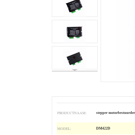
PRODUCTNAAM:
stepper motorbestuurder
MODEL:
DM422D