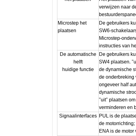
verwijzen naar de 
bestuurderspanee
Microstep het
De gebruikers ku
plaatsen
SW6-schakelaars 
Microstep-onderv
instructies van h
De automatische
De gebruikers ku
helft
SW4 plaatsen. "ui
huidige functie
de dynamische st
de onderbreking 
ongeveer half aut
dynamische stroo
"uit" plaatsen o
verminderen en b
Signaalinterfaces
PUL is de plaats
de motorrichting
ENA is de motor v