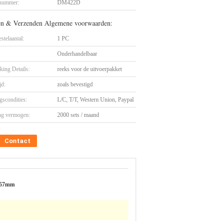
nummer:
DM422D
en & Verzenden Algemene voorwaarden:
stelaantal:
1 PC
Onderhandelbaar
king Details:
reeks voor de uitvoerpakket
jd:
zoals bevestigd
gscondities:
L/C, T/T, Western Union, Paypal
ng vermogen:
2000 sets / maand
Contact
2857mm