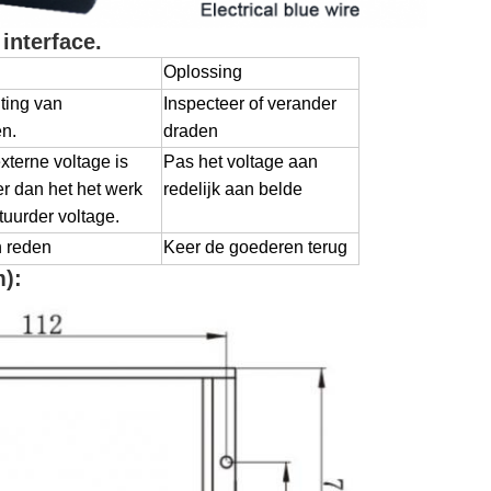
interface.
Oplossing
iting van
Inspecteer of verander
n.
draden
xterne voltage is
Pas het voltage aan
er dan het het werk
redelijk aan belde
tuurder voltage.
 reden
Keer de goederen terug
):