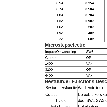
0.5A
0.35A
0.7A
0.50A
1.0A
0.70A
1.3A
0.90A
1.6A
1.20A
1.9A
1.40A
2.2A
1.60A
Microstepselectie:
Impuls/Omwenteling
SW6
Gebrek
OP
1600
VAN
3200
OP
6400
VAN
Bestuurder Functions Desc
Bestuurdersfunctie
Werkende instruc
Output
De gebruikers ku
huidig
door SW1-SW3 dr
het plaatsen
Het plaatsen van 