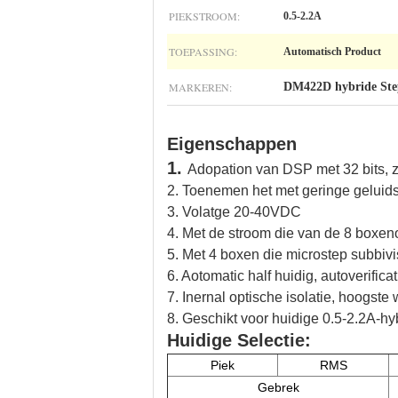
PIEKSTROOM:
0.5-2.2A
TOEPASSING:
Automatisch Product
MARKEREN:
DM422D hybride Ste
Eigenschappen
1.
Adopation van DSP met 32 bits, z
2.
Toenemen het met geringe geluidsst
3.
Volatge 20-40VDC
4. Met de stroom die van de 8 boxen
5. Met 4 boxen die microstep subbiv
6. Aotomatic half huidig, autoverific
7.
Inernal optische isolatie, hoogst
8.
Geschikt voor huidige 0.5-2.2A-h
Huidige Selectie:
Piek
RMS
Gebrek