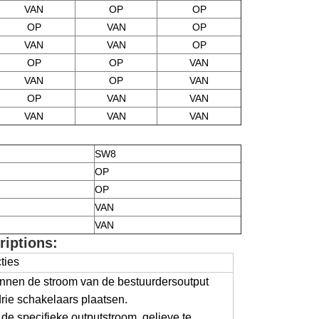
VAN
OP
OP
OP
VAN
OP
VAN
VAN
OP
OP
OP
VAN
VAN
OP
VAN
OP
VAN
VAN
VAN
VAN
VAN
SW8
OP
OP
VAN
VAN
riptions:
ties
nnen de stroom van de bestuurdersoutput
ie schakelaars plaatsen.
de specifieke outputstroom, gelieve te