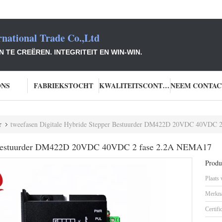
national Trade Co.,Ltd
TE CREËREN. INTEGRITEIT EN WIN-WIN.
ONS
FABRIEKSTOCHT
KWALITEITSCONTROLE
r
tweefasen Digitale Hybride Stepper Bestuurder DM422D 20VDC 40VDC 
er Bestuurder DM422D 20VDC 40VDC 2 fase 2.2A NEMA17
Produc
Plaats
Merkn
Certifi