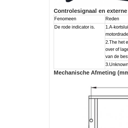
Controlesignaal en externe 
Fenomeen
Reden
De rode indicator is.
1.A-kortslu
motordrade
2.The het e
over of lag
van de bes
3.Unknown
Mechanische Afmeting (mm