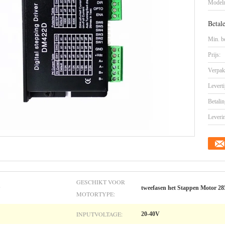
Model
Betal
Min. be
Prijs:
Verpak
Leverti
Betalin
Leveri
GESCHIKT VOOR
tweefasen het Stappen Motor 
MOTORTYPE:
INPUTVOLTAGE:
20-40V