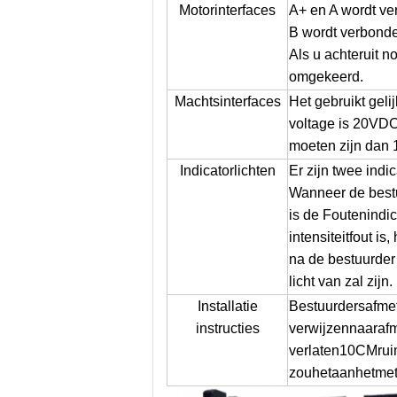
Motorinterfaces
A+ en A wordt ve
B wordt verbonde
Als u achteruit 
omgekeerd.
Machtsinterfaces
Het gebruikt gel
voltage is 20VD
moeten zijn dan
Indicatorlichten
Er zijn twee indi
Wanneer de bestuur
is de Foutenindic
intensiteitfout is
na de bestuurder 
licht van zal zijn.
Installatie
Bestuurdersafme
instructies
verwijzennaaraf
verlaten10CMruimt
zouhetaanhetmeta