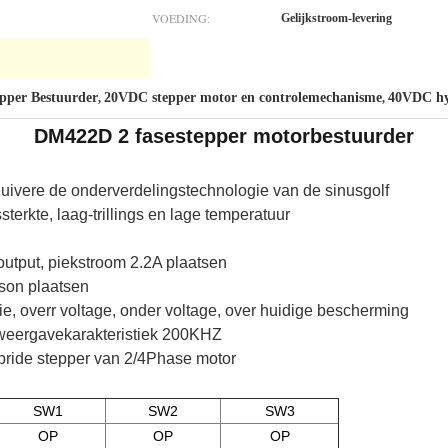
VOEDING:
Gelijkstroom-levering
pper Bestuurder
20VDC stepper motor en controlemechanisme
40VDC hy
,
,
DM422D 2 fasestepper motorbestuurder
uivere de onderverdelingstechnologie van de sinusgolf
erkte, laag-trillings en lage temperatuur
output, piekstroom 2.2A plaatsen
ison plaatsen
atie, overr voltage, onder voltage, over huidige bescherming
e weergavekarakteristiek 200KHZ
ybride stepper van 2/4Phase motor
SW1
SW2
SW3
OP
OP
OP