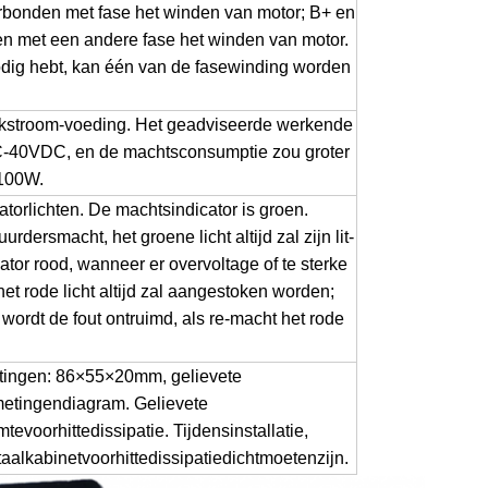
rbonden met fase het winden van motor; B+ en
n met een andere fase het winden van motor.
nodig hebt, kan één van de fasewinding worden
ijkstroom-voeding. Het geadviseerde werkende
C-40VDC, en de machtsconsumptie zou groter
 100W.
catorlichten. De machtsindicator is groen.
dersmacht, het groene licht altijd zal zijn lit-
ator rood, wanneer er overvoltage of te sterke
, het rode licht altijd zal aangestoken worden;
wordt de fout ontruimd, als re-macht het rode
tingen: 86
×
55
×
20mm, gelievete
metingendiagram. Gelievete
evoorhittedissipatie. Tijdensinstallatie,
alkabinetvoorhittedissipatiedichtmoetenzijn.