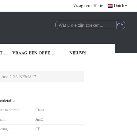
Vraag een offerte
Dutch
NEEM CONTACT MET ONS OP
VRAAG EEN OFFERTE
NIEUWS
2 fase 2.2A NEMA17
tdetails:
 van herkomst:
China
aam:
JunQi
cering:
CE