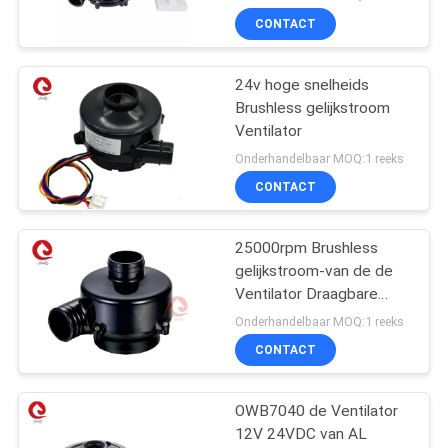
CONTACT
24v hoge snelheids
Brushless gelijkstroom
Ventilator
Onderhandelbaar MOQ:1 reeks
CONTACT
25000rpm Brushless
gelijkstroom-van de de
Ventilator Draagbare
inflatie van de Motor24v
Onderhandelbaar MOQ:1 reeks
Lucht de Ventilatorcapa
CONTACT
Ventilator
OWB7040 de Ventilator
12V 24VDC van AL