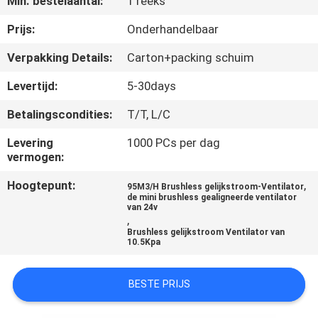
Min. bestelaantal:
1 reeks
NEEM
CONTACT
Prijs:
Onderhandelbaar
MET
Verpakking Details:
Carton+packing schuim
ONS
Levertijd:
5-30days
OP
Betalingscondities:
T/T, L/C
Levering
1000 PCs per dag
NIEUWS
vermogen:
Hoogtepunt:
,
95M3/H Brushless gelijkstroom-Ventilator
VRAAG
de mini brushless gealigneerde ventilator
van 24v
EEN
,
Brushless gelijkstroom Ventilator van
OFFERTE
10.5Kpa
SITEMAP
BESTE PRIJS