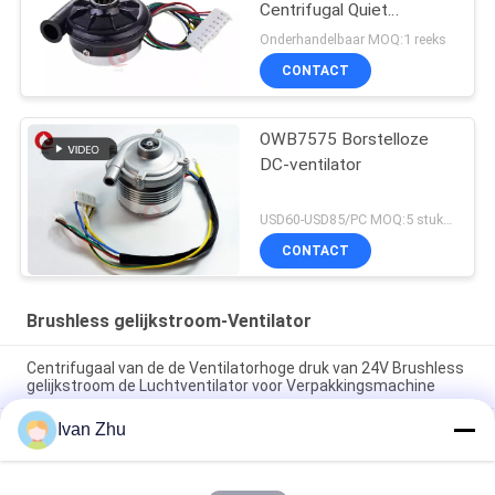
Centrifugal Quiet
Inspirator Respirator
Onderhandelbaar MOQ:1 reeks
CPAP BIPAP
CONTACT
OWB7575 Borstelloze
DC-ventilator
USD60-USD85/PC MOQ:5 stuks (monster beschikbaar)
CONTACT
Brushless gelijkstroom-Ventilator
Centrifugaal van de de Ventilatorhoge druk van 24V Brushless
gelijkstroom de Luchtventilator voor Verpakkingsmachine
Ivan Zhu
Van de Motorventilators van 24VDC 10.5Kpa 33M3/H BLDC de
Ventilator van de de SerreLuchtcirculatie
Mini24v-van het de Ventilatoraluminium van