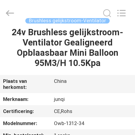
2026
Changzhou
Junqi
International
Trade
Brushless gelijkstroom-Ventilator
Co.,Ltd.
All
Rights
24v Brushless gelijkstroom-
THUIS
Reserved.
Ventilator Gealigneerd
PRODUCTEN
Opblaasbaar Mini Balloon
95M3/H 10.5Kpa
OVER
ONS
Plaats van
China
herkomst:
FABRIEKSTOCHT
Merknaam:
junqi
Certificering:
CE,Rohs
KWALITEITSCONTROLE
Modelnummer:
Owb-1312-34