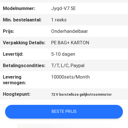
NEEM
Modelnummer:
Jyqd-V7.5E
CONTACT
Min. bestelaantal:
1 reeks
MET
ONS
Prijs:
Onderhandelbaar
OP
Verpakking Details:
PE BAG+ KARTON
Levertijd:
5-10 dagen
NIEUWS
Betalingscondities:
T/T, L/C, Paypal
VRAAG
Levering
10000sets/Month
vermogen:
EEN
Hoogtepunt:
72 V borstelloze gelijkstroommotor
OFFERTE
BESTE PRIJS
SITEMAP