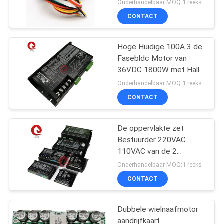
Onderhandelbaar MOQ:1 reeks
CONTACT
Hoge Huidige 100A 3 de
Fasebldc Motor van
36VDC 1800W met Hall
Sensors
Onderhandelbaar MOQ:1 reeks
CONTACT
De oppervlakte zet
Bestuurder 220VAC
110VAC van de 2
Kwadrant Brushless
Onderhandelbaar MOQ:1 reeks
gelijkstroom Motor op
CONTACT
Dubbele wielnaafmotor
aandrijfkaart