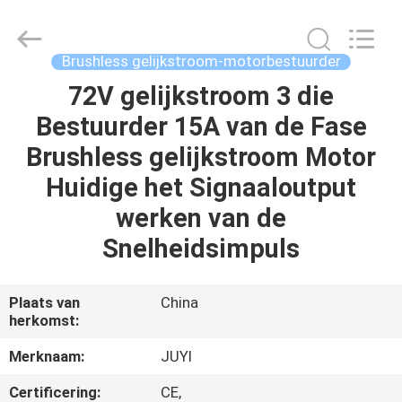
2026
Changzhou
Junqi
International
Trade
Brushless gelijkstroom-motorbestuurder
Co.,Ltd.
All
Rights
72V gelijkstroom 3 die
THUIS
Reserved.
Bestuurder 15A van de Fase
PRODUCTEN
Brushless gelijkstroom Motor
Huidige het Signaaloutput
OVER
werken van de
ONS
Snelheidsimpuls
FABRIEKSTOCHT
Plaats van
China
herkomst:
KWALITEITSCONTROLE
Merknaam:
JUYI
Certificering:
CE,