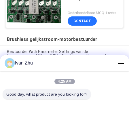
Onderhandelbaar MOQ:1 reeks
CONTACT
Brushless gelijkstroom-motorbestuurder
Bestuurder With Parameter Settings van de
hoogspannings220vac 3.7Kw Brushless gelijkstroom Motor
Ivan Zhu
Heatsink Geen van de de Motorbestuurder van Hall Brushless
gelijkstroom Raad van Speed Motor Controller
4:25 AM
150W 3 Phase Brushless DC Motor Driver V8.8D For
Sensorless DC Motor
Good day, what product are you looking for?
populaire categorieën
Alle
Brushless 
Brushless 
Elektrische Motor 
Gelijkstroom-