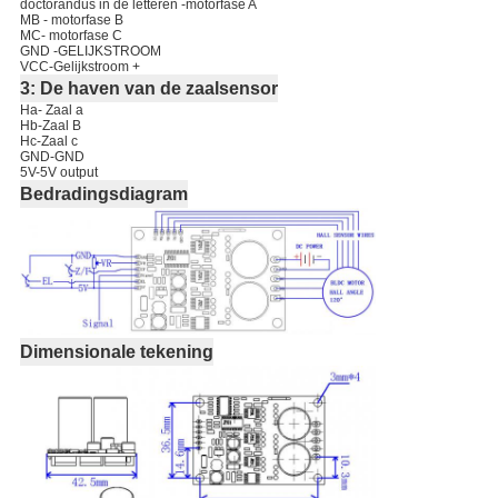
doctorandus in de letteren -motorfase A
MB - motorfase B
MC- motorfase C
GND -GELIJKSTROOM
VCC-Gelijkstroom +
3: De haven van de zaalsensor
Ha- Zaal a
Hb-Zaal B
Hc-Zaal c
GND-GND
5V-5V output
Bedradingsdiagram
Dimensionale tekening