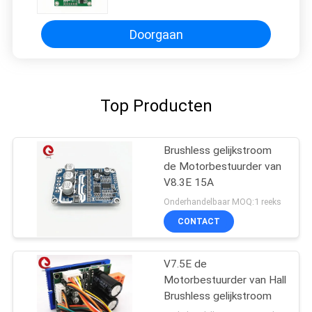
Signaaloutput werken van de
Snelheidsimpuls
Doorgaan
Top Producten
Brushless gelijkstroom
de Motorbestuurder van
V8.3E 15A
Onderhandelbaar MOQ:1 reeks
CONTACT
V7.5E de
Motorbestuurder van Hall
Brushless gelijkstroom