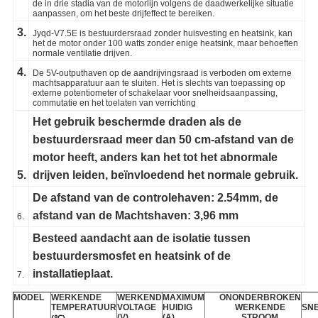
de in drie stadia van de motorlijn volgens de daadwerkelijke situatie
aanpassen, om het beste drijfeffect te bereiken.
3.
Jyqd-V7.5E is bestuurdersraad zonder huisvesting en heatsink, kan
het de motor onder 100 watts zonder enige heatsink, maar behoeften
normale ventilatie drijven.
4.
De 5V-outputhaven op de aandrijvingsraad is verboden om externe
machtsapparatuur aan te sluiten. Het is slechts van toepassing op
externe potentiometer of schakelaar voor snelheidsaanpassing,
commutatie en het toelaten van verrichting
Het gebruik beschermde draden als de
bestuurdersraad meer dan 50 cm-afstand van de
motor heeft, anders kan het tot het abnormale
5.
drijven leiden, beïnvloedend het normale gebruik.
De afstand van de controlehaven: 2.54mm, de
afstand van de Machtshaven: 3,96 mm
6.
Besteed aandacht aan de isolatie tussen
bestuurdersmosfet en heatsink of de
installatieplaat.
7.
MODEL
WERKENDE
WERKEND
MAXIMUM
ONONDERBROKEN
TEMPERATUUR
VOLTAGE
HUIDIG
WERKENDE
SNE
(V)
(A)
STROOM