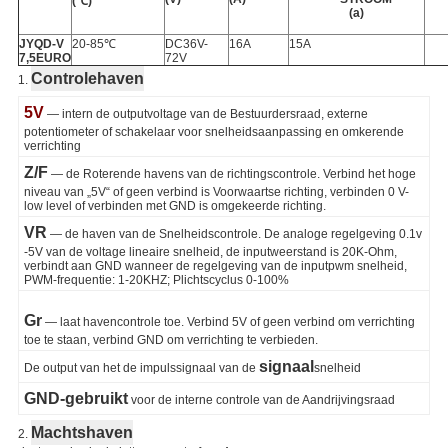
(℃)
(a)
JYQD-V
20-85℃
DC36V-
16A
15A
7,5EURO
72V
Controlehaven
1.
5V
— intern de outputvoltage van de Bestuurdersraad, externe
potentiometer of schakelaar voor snelheidsaanpassing en omkerende
verrichting
Z/F
— de Roterende havens van de richtingscontrole. Verbind het hoge
niveau van „5V“ of geen verbind is Voorwaartse richting, verbinden 0 V-
low level of verbinden met GND is omgekeerde richting.
VR
— de haven van de Snelheidscontrole. De analoge regelgeving 0.1v
-5V van de voltage lineaire snelheid, de inputweerstand is 20K-Ohm,
verbindt aan GND wanneer de regelgeving van de inputpwm snelheid,
PWM-frequentie: 1-20KHZ; Plichtscyclus 0-100%
Gr
— laat havencontrole toe. Verbind 5V of geen verbind om verrichting
toe te staan, verbind GND om verrichting te verbieden.
signaal
De output van het de impulssignaal van de
snelheid
GND-gebruikt
voor de interne controle van de Aandrijvingsraad
Machtshaven
2.