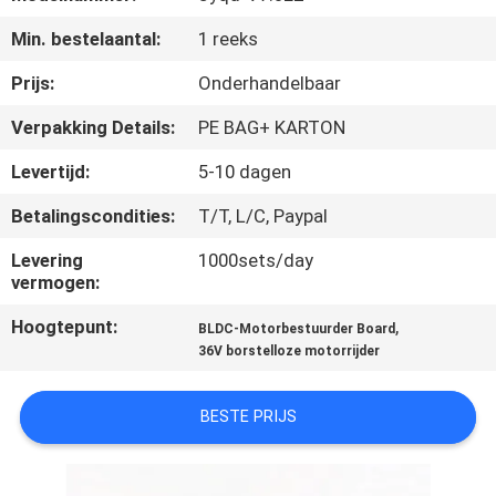
NEEM
Min. bestelaantal:
1 reeks
CONTACT
MET
Prijs:
Onderhandelbaar
ONS
Verpakking Details:
PE BAG+ KARTON
OP
Levertijd:
5-10 dagen
Betalingscondities:
T/T, L/C, Paypal
NIEUWS
Levering
1000sets/day
vermogen:
VRAAG
Hoogtepunt:
,
BLDC-Motorbestuurder Board
EEN
36V borstelloze motorrijder
OFFERTE
BESTE PRIJS
SITEMAP