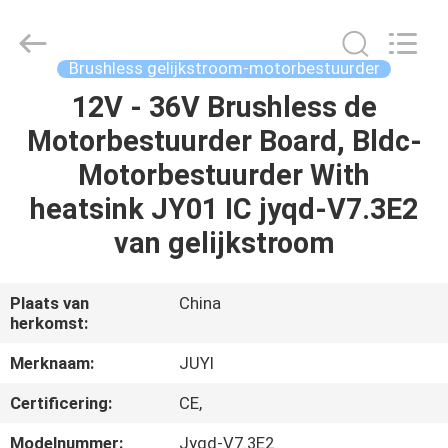
2026
Changzhou
Junqi
International
Trade
Brushless gelijkstroom-motorbestuurder
Co.,Ltd.
All
Rights
12V - 36V Brushless de
THUIS
Reserved.
Motorbestuurder Board, Bldc-
PRODUCTEN
Motorbestuurder With
heatsink JY01 IC jyqd-V7.3E2
OVER
van gelijkstroom
ONS
Plaats van
China
herkomst:
FABRIEKSTOCHT
Merknaam:
JUYI
KWALITEITSCONTROLE
Certificering:
CE,
Modelnummer:
Jyqd-V7.3E2