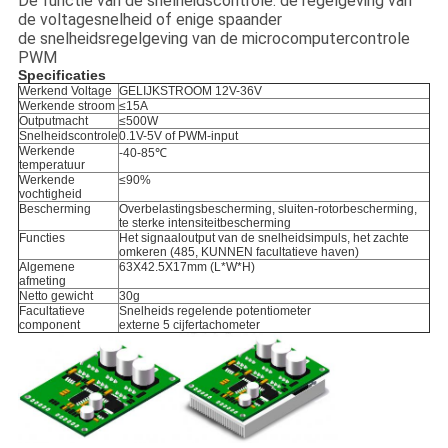
De functie van de snelheidscontrole: de regelgeving van
de voltagesnelheid of enige spaander
de snelheidsregelgeving van de microcomputercontrole
PWM
Specificaties
Werkend Voltage
GELIJKSTROOM 12V-36V
Werkende stroom
≤15A
Outputmacht
≤500W
Snelheidscontrole
0.1V-5V of PWM-input
Werkende
-40-85℃
temperatuur
Werkende
≤90%
vochtigheid
Bescherming
Overbelastingsbescherming, sluiten-rotorbescherming,
te sterke intensiteitbescherming
Functies
Het signaaloutput van de snelheidsimpuls, het zachte
omkeren (485, KUNNEN facultatieve haven)
Algemene
63X42.5X17mm (L*W*H)
afmeting
Netto gewicht
30g
Facultatieve
Snelheids regelende potentiometer
component
externe 5 cijfertachometer