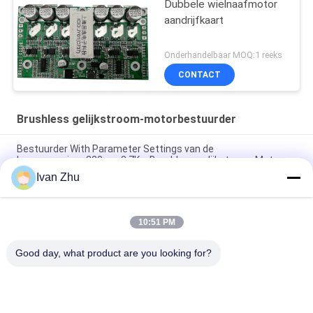
Dubbele wielnaafmotor
aandrijfkaart
Onderhandelbaar MOQ:1 reeks
CONTACT
Brushless gelijkstroom-motorbestuurder
Bestuurder With Parameter Settings van de
hoogspannings220vac 3.7Kw Brushless gelijkstroom Motor
Ivan Zhu
Heatsink Geen van de de Motorbestuurder van Hall Brushless
gelijkstroom Raad van Speed Motor Controller
10:51 PM
150W 3 Phase Brushless DC Motor Driver V8.8D For
Sensorless DC Motor
Good day, what product are you looking for?
populaire categorieën
Alle