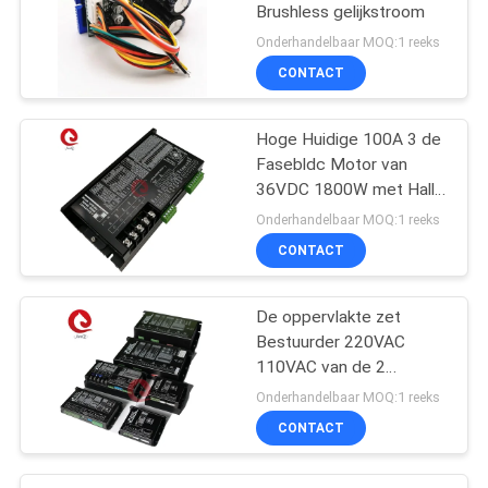
Brushless gelijkstroom
Onderhandelbaar MOQ:1 reeks
CONTACT
Hoge Huidige 100A 3 de
Fasebldc Motor van
36VDC 1800W met Hall
Sensors
Onderhandelbaar MOQ:1 reeks
CONTACT
De oppervlakte zet
Bestuurder 220VAC
110VAC van de 2
Kwadrant Brushless
Onderhandelbaar MOQ:1 reeks
gelijkstroom Motor op
CONTACT