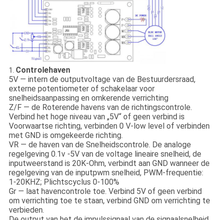
Controlehaven
1.
5V — intern de outputvoltage van de Bestuurdersraad,
externe potentiometer of schakelaar voor
snelheidsaanpassing en omkerende verrichting
Z/F — de Roterende havens van de richtingscontrole.
Verbind het hoge niveau van „5V“ of geen verbind is
Voorwaartse richting, verbinden 0 V-low level of verbinden
met GND is omgekeerde richting.
VR — de haven van de Snelheidscontrole. De analoge
regelgeving 0.1v -5V van de voltage lineaire snelheid, de
inputweerstand is 20K-Ohm, verbindt aan GND wanneer de
regelgeving van de inputpwm snelheid, PWM-frequentie:
1-20KHZ; Plichtscyclus 0-100%
Gr — laat havencontrole toe. Verbind 5V of geen verbind
om verrichting toe te staan, verbind GND om verrichting te
verbieden.
De output van het de impulssignaal van de signaalsnelheid