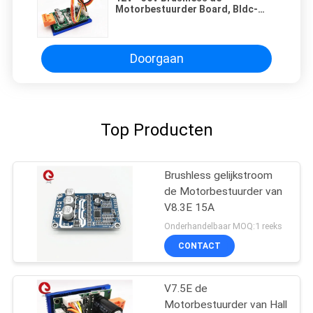
Motorbestuurder Board, Bldc-
Motorbestuurder With heatsink
JY01 IC jyqd-V7.3E2 van
gelijkstroom
Doorgaan
Top Producten
Brushless gelijkstroom
de Motorbestuurder van
V8.3E 15A
Onderhandelbaar MOQ:1 reeks
CONTACT
V7.5E de
Motorbestuurder van Hall