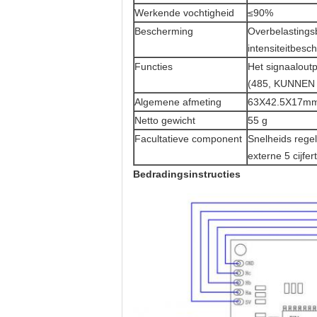
Werkende vochtigheid
≤90%
Bescherming
Overbelastings
intensiteitbesc
Functies
Het signaalout
(485, KUNNEN f
Algemene afmeting
63X42.5X17mm
Netto gewicht
55 g
Facultatieve component
Snelheids rege
externe 5 cijfe
Bedradingsinstructies