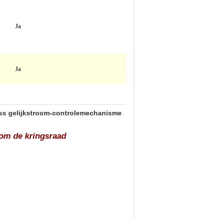
Ja
Ja
:
less gelijkstroom-controlemechanisme
oom de kringsraad