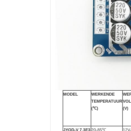
MODEL
WERKENDE
WE
TEMPERATUUR
VO
(℃)
(V)
JYQD-V 7,3E3
20-85℃
12V