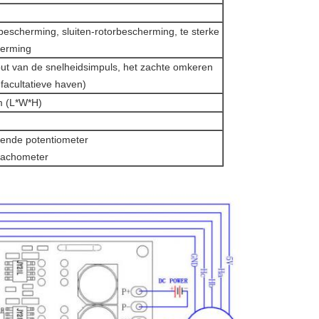
bescherming, sluiten-rotorbescherming, te sterke
herming
put van de snelheidsimpuls, het zachte omkeren
acultatieve haven)
 (L*W*H)
lende potentiometer
rtachometer