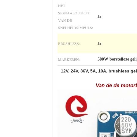
HET
SIGNAALOUTPUT
Ja
VAN DE
SNELHEIDSIMPULS:
BRUSHLESS:
Ja
MARKEREN:
500W borstelloze ge
12V, 24V, 36V, 5A, 10A, brushless g
Van de de motorb