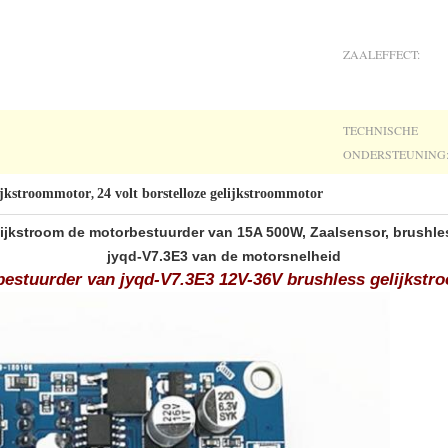
ZAALEFFECT:
TECHNISCHE
ONDERSTEUNING
lijkstroommotor
24 volt borstelloze gelijkstroommotor
,
elijkstroom de motorbestuurder van 15A 500W, Zaalsensor, brush
jyqd-V7.3E3 van de motorsnelheid
estuurder van jyqd-V7.3E3 12V-36V brushless gelijkstr