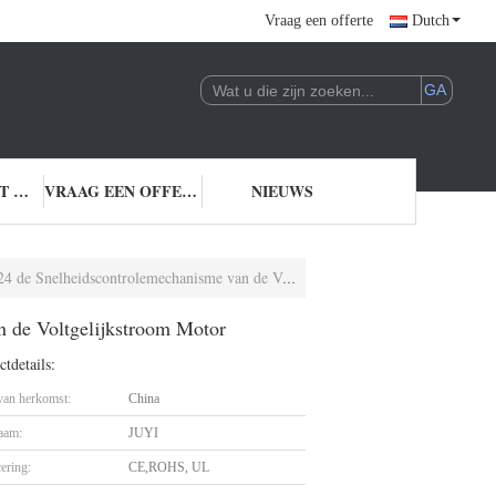
Vraag een offerte
Dutch
NEEM CONTACT MET ONS OP
VRAAG EEN OFFERTE
NIEUWS
eidscontrolemechanisme van de Voltgelijkstroom Motor
n de Voltgelijkstroom Motor
tdetails:
 van herkomst:
China
aam:
JUYI
cering:
CE,ROHS, UL