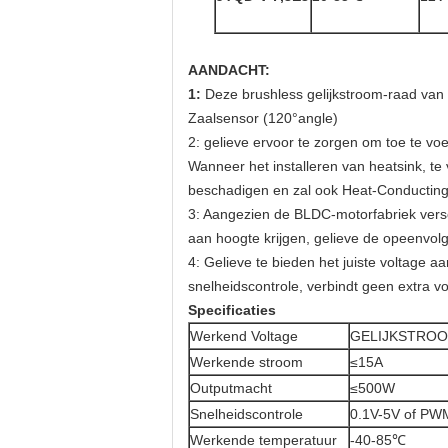
AANDACHT:
1:
Deze brushless gelijkstroom-raad van 
Zaalsensor (120°angle)
2: gelieve ervoor te zorgen om toe te 
Wanneer het installeren van heatsink, te
beschadigen en zal ook Heat-Conducting S
3: Aangezien de BLDC-motorfabriek versc
aan hoogte krijgen, gelieve de opeenvol
4: Gelieve te bieden het juiste voltage 
snelheidscontrole, verbindt geen extra v
Specificaties
Werkend Voltage
GELIJKSTROO
Werkende stroom
≤15A
Outputmacht
≤500W
Snelheidscontrole
0.1V-5V of PWM
Werkende temperatuur
-40-85℃