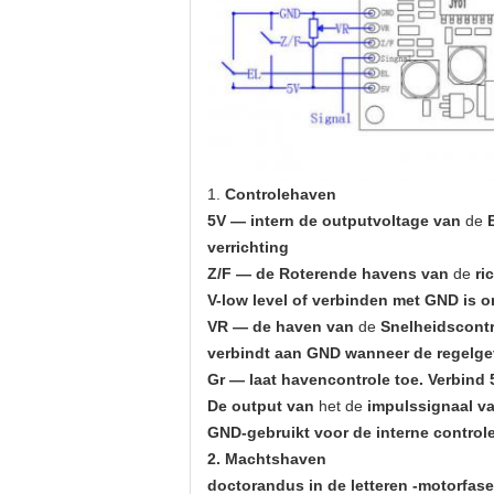
1.
Controlehaven
5V — intern de outputvoltage van
de
verrichting
Z/F — de Roterende havens van
de
ri
V-low level of verbinden met GND is o
VR — de haven van
de
Snelheidscontr
verbindt aan GND wanneer de regelge
Gr — laat havencontrole toe. Verbind 
De output van
het de
impulssignaal v
GND-gebruikt voor de interne control
2. Machtshaven
doctorandus in de letteren -motorfase