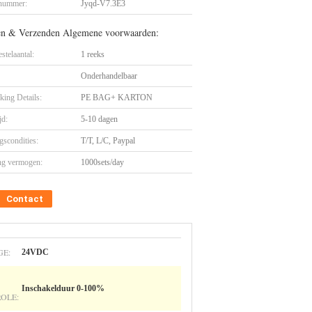
nummer:
Jyqd-V7.3E3
en & Verzenden Algemene voorwaarden:
stelaantal:
1 reeks
Onderhandelbaar
king Details:
PE BAG+ KARTON
jd:
5-10 dagen
gscondities:
T/T, L/C, Paypal
ng vermogen:
1000sets/day
Contact
GE:
24VDC
Inschakelduur 0-100%
OLE: