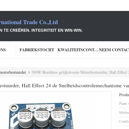
national Trade Co.,Ltd
TE CREËREN. INTEGRITEIT EN WIN-WIN.
ONS
FABRIEKSTOCHT
KWALITEITSCONTROLE
-motorbestuurder
500W Brushless gelijkstroom-Motorbestuurder, Hall Effect 24 de Snelh
stuurder, Hall Effect 24 de Snelheidscontrolemechanisme va
Produc
Plaats
Merkn
Certifi