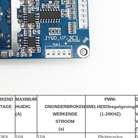
RKEND
MAXIMUM
·
PWM-
LTAGE
HUIDIG
ONONDERBROKEN
SNELHEIDSregelgeving
(A)
WERKENDE
(1-20KHZ)
STROOM
(a)
(
-36V
16A
15A
Plichtscyclus
0