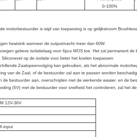
0-100%
de motorbestuurder is wijd van toepassing is op gelijkstroom Brushles
voegen heatsink wanneer de outputmacht meer dan 60W.
 voegen gelieve isolatielaag voor 6pcs MOS toe. Het zal permanent de 
iliconevet op de isolatie voor beter het koelen toepassen.
hillende Zaalopeenvolging kan gebruiken, als het abnormale motorbegi
ging van de Zaal, of de bestuurder zal aan te passen worden beschadig
aan de bestuurder aan, overschrijden niet de werkende waaier. en de b
oeding (5V) met de bestuurder voor snelheid het controleren, zal het 
M 12V-36V
-input