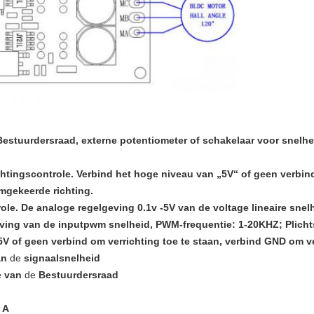
Bestuurdersraad, externe potentiometer of schakelaar voor snel
chtingscontrole. Verbind het hoge niveau van „5V“ of geen verbind
mgekeerde richting.
ole. De analoge regelgeving 0.1v -5V van de voltage lineaire sne
ving van de inputpwm snelheid, PWM-frequentie: 1-20KHZ; Plich
5V of geen verbind om verrichting toe te staan, verbind GND om ve
an
de
signaalsnelheid
e van
de
Bestuurdersraad
 A