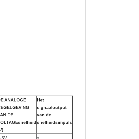
DE ANALOGE
Het
REGELGEVING
signaaloutput
VAN
DE
van de
VOLTAGEsnelheid
snelheidsimpuls
V)
-5V
√