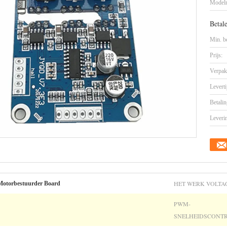
Model
Betal
Min. be
Prijs:
Verpak
Leverti
Betalin
Leveri
HET WERK VOLTA
-Motorbestuurder Board
PWM-
SNELHEIDSCONTR