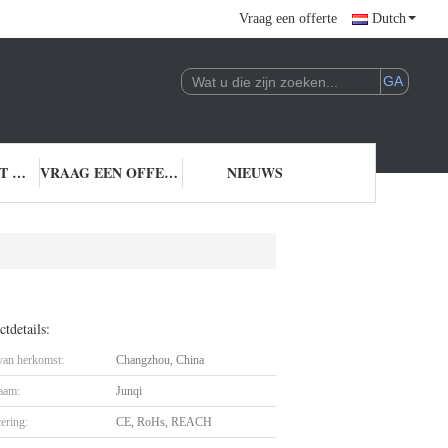
Vraag een offerte
Dutch
NEEM CONTACT MET ONS OP
VRAAG EEN OFFERTE
NIEUWS
tdetails:
 van herkomst:
Changzhou, China
aam:
Junqi
cering:
CE, RoHs, REACH