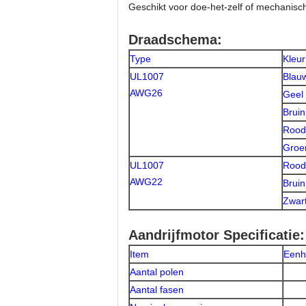
Geschikt voor doe-het-zelf of mechanisc
Draadschema:
Type
Kleur
UL1007
Blau
AWG26
Geel
Bruin
Rood
Groe
UL1007
Rood
AWG22
Bruin
Zwar
Aandrijfmotor Specificatie:
Item
Eenh
Aantal polen
Aantal fasen