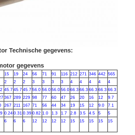
tor Technische gegevens:
motor gegevens
15
19
24
56
71
91
116
212
271
346
442
565
2
2
2
3
3
3
3
4
4
4
4
4
.2
45.7
45.7
45.7
56.0
56.0
56.0
56.0
66.3
66.3
66.3
66.3
66.3
27
367
289
229
98
77
60
47
26
20
16
12
9.7
0
267
211
167
71
56
44
34
19
15
12
9.0
7.1
09
0.24
0.31
0.39
0.82
1.0
1.3
1.7
2.8
3.5
4.5
5
5
6
6
6
12
12
12
12
15
15
15
15
15