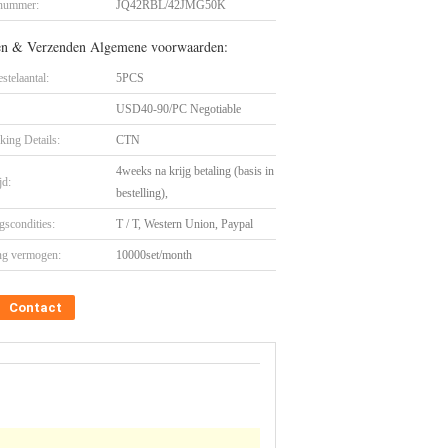
nummer:
JQ42RBL/42JMG50K
en & Verzenden Algemene voorwaarden:
stelaantal:
5PCS
USD40-90/PC Negotiable
king Details:
CTN
4weeks na krijg betaling (basis in
jd:
bestelling),
gscondities:
T / T, Western Union, Paypal
ng vermogen:
10000set/month
Contact