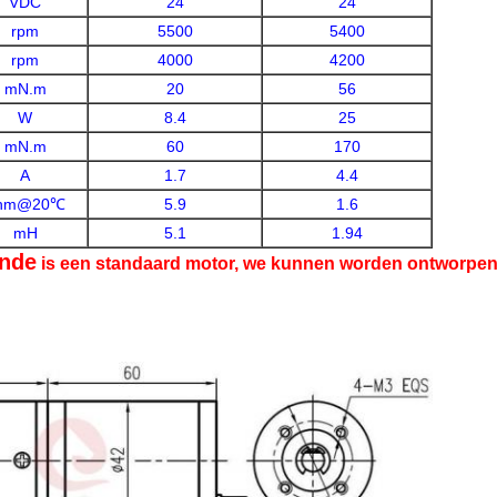
VDC
24
24
rpm
5500
5400
rpm
4000
4200
mN.m
20
56
W
8.4
25
mN.m
60
170
A
1.7
4.4
hm@20℃
5.9
1.6
mH
5.1
1.94
ande
is een standaard motor, we kunnen worden ontworpen