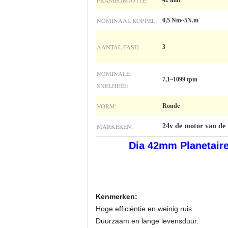
FRAMEGROOTTE:
42 mm
NOMINAAL KOPPEL:
0,5 Nm~5N.m
AANTAL FASE:
3
NOMINALE
7,1~1099 tpm
SNELHEID:
VORM:
Ronde
MARKEREN:
24v de motor van de 
Dia 42mm Planetair
Kenmerken:
Hoge efficiëntie en weinig ruis.
Duurzaam en lange levensduur.