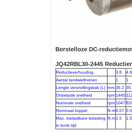
Borstelloze DC-reductiemo
JQ42RBL30-2445 Reductie
Reductieverhouding
3.8
4.9
Aantal tandwieltreinen
1
1
Lengte versnellingsbak (L)
mm
35.2
35
Onbelaste snelheid
rpm
1440
11
Nominale snelheid
rpm
1047
82
Nominaal koppel
N.m
0.07
0.
Max. toelaatbare belasting
N.m
1.5
1.5
in korte tijd