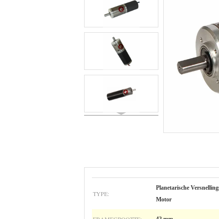
Planetarische Versnellin
TYPE:
Motor