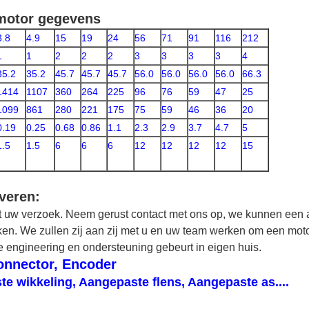
motor gegevens
3.8
4.9
15
19
24
56
71
91
116
212
1
1
2
2
2
3
3
3
3
4
35.2
35.2
45.7
45.7
45.7
56.0
56.0
56.0
56.0
66.3
1414
1107
360
264
225
96
76
59
47
25
1099
861
280
221
175
75
59
46
36
20
0.19
0.25
0.68
0.86
1.1
2.3
2.9
3.7
4.7
5
1.5
1.5
6
6
6
12
12
12
12
15
veren:
 uw verzoek. Neem gerust contact met ons op, we kunnen een a
en. We zullen zij aan zij met u en uw team werken om een motor
e engineering en ondersteuning gebeurt in eigen huis.
onnector, Encoder
 wikkeling, Aangepaste flens, Aangepaste as....