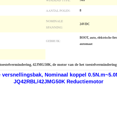
WINDEND TYPE:
Ster
AANTAL POLEN:
8
NOMINALE
24VDC
SPANNING:
BOOT, auto, elektrische fiet
GEBRUIK:
automaat
toestelvermindering
42JMG50K
de motor van de het toestelverminderin
,
,
e versnellingsbak, Nominaal koppel 0.5N.m~5
JQ42RBL/42JMG50K Reductiemotor