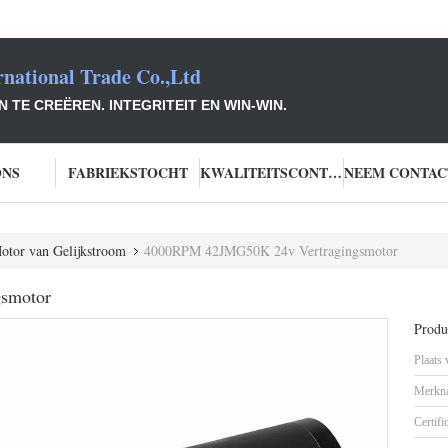
national Trade Co.,Ltd
TE CREËREN. INTEGRITEIT EN WIN-WIN.
ONS
FABRIEKSTOCHT
KWALITEITSCONTROLE
Motor van Gelijkstroom
4000RPM 42JMG50K 24v Vertragingsmotor
smotor
Produc
Plaats
Merkn
Certifi