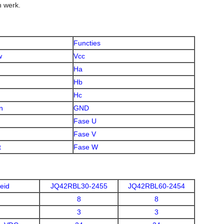
h werk.
Functies
w
Vcc
Ha
Hb
Hc
n
GND
Fase U
Fase V
t
Fase W
eid
JQ42RBL30-2455
JQ42RBL60-2454
8
8
3
3