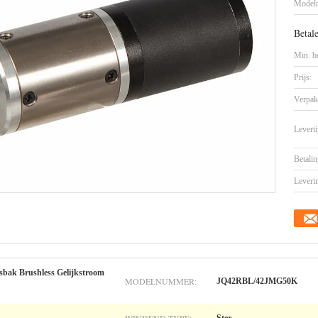
Model
Betal
Min. be
Prijs:
Verpak
Leverti
Betalin
Leveri
gsbak Brushless Gelijkstroom
MODELNUMMER:
JQ42RBL/42JMG50K